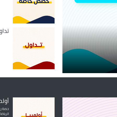
تداو
أولم
حصة ريا
الرياض