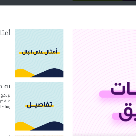
أمثا
تفاص
برنامج
والفكر
يسلط ال