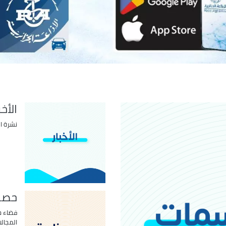
الأخب
نشرة ال
حصص
فضاء خ
المجالا