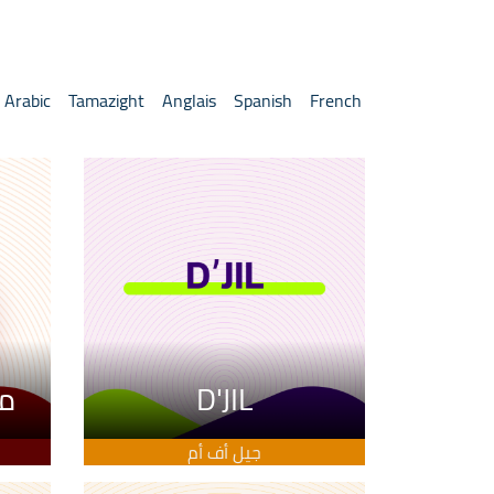
Arabic
Tamazight
Anglais
Spanish
French
D'JIL
م
جيل أف أم