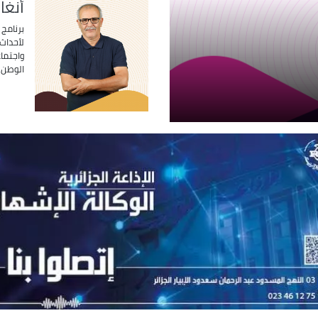
أنغا
برنامج 
لأحداث 
واجتما
الوطن