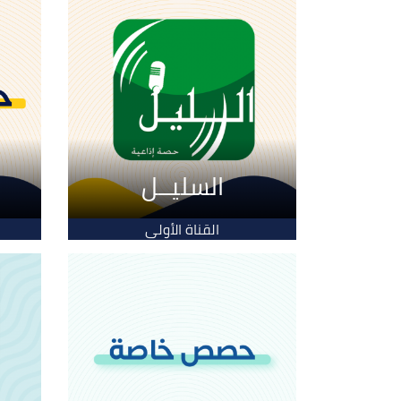
السليــل
القناة الأولى