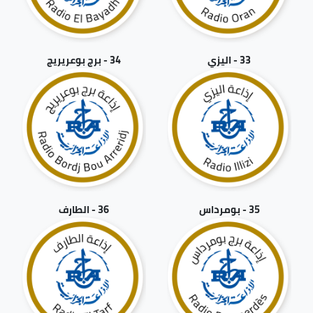
33 - اليزي
34 - برج بوعريريج
35 - بومرداس
36 - الطارف