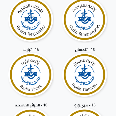
13 - تلمسان
14 - تيارت
15 - تيزي وزو
16 - الجزائر العاصمة