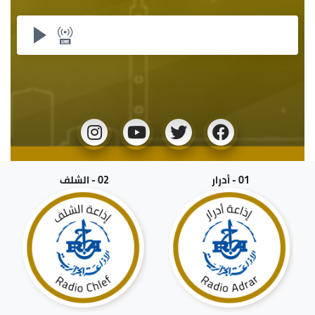
01 - أدرار
02 - الشلف