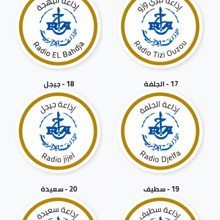
17 - الجلفة
18 - جيجل
19 - سطيف
20 - سعيدة