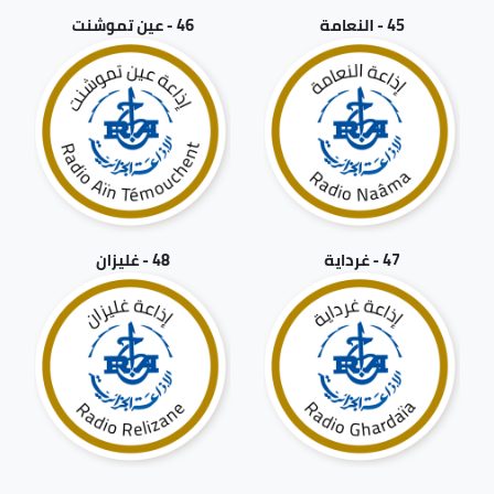
45 - النعامة
46 - عين تموشنت
47 - غرداية
48 - غليزان