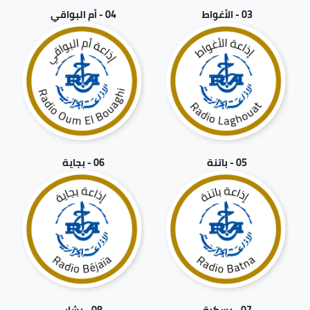
03 - الأغواط
04 - أم البواقي
05 - باتنة
06 - بجاية
07 - بسكرة
08 - بشار