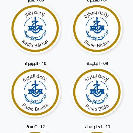
09 - البليدة
10 - البويرة
11 - تمنراست
12 - تبسة