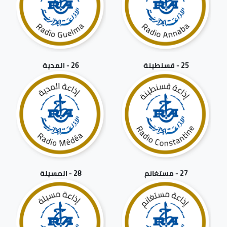
25 - قسنطينة
26 - المدية
27 - مستغانم
28 - المسيلة