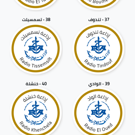
37 - تندوف
38 - تسمسيلت
39 - الوادي
40 - خنشلة