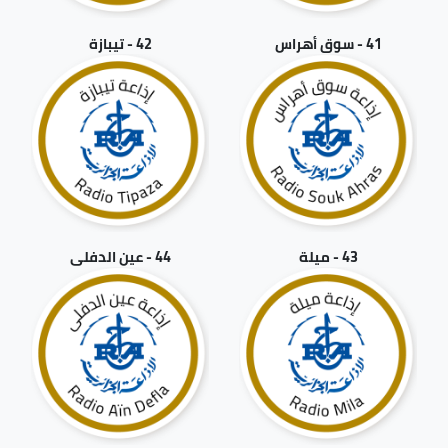
41 - سوق أهراس
42 - تيبازة
43 - ميلة
44 - عين الدفلى