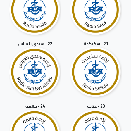
21 - سكيكدة
22 - سيدي بلعباس
23 - عنابة
24 - قالمة