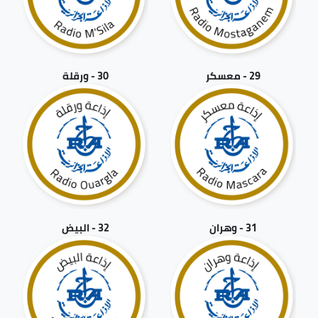
29 - معسكر
30 - ورقلة
31 - وهران
32 - البيض