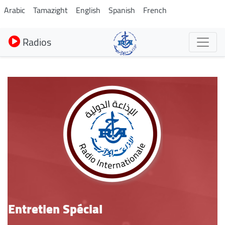
Aller
Arabic
Tamazight
English
Spanish
French
au
contenu
Radios
principal
Entretien Spécial