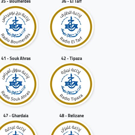
35 - Boumerdes
36 - El Tarf
41 - Souk Ahras
42 - Tipaza
47 - Ghardaia
48 - Relizane