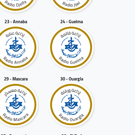
23 - Annaba
24 - Guelma
29 - Mascara
30 - Ouargla