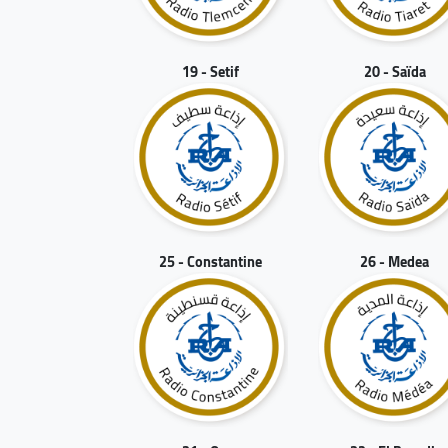
19 - Setif
20 - Saïda
25 - Constantine
26 - Medea