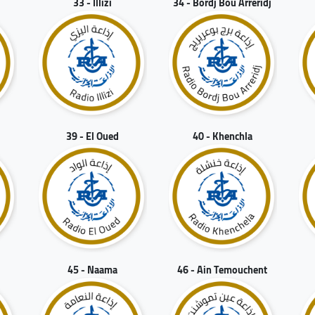
33 - Illizi
34 - Bordj Bou Arreridj
39 - El Oued
40 - Khenchla
45 - Naama
46 - Ain Temouchent