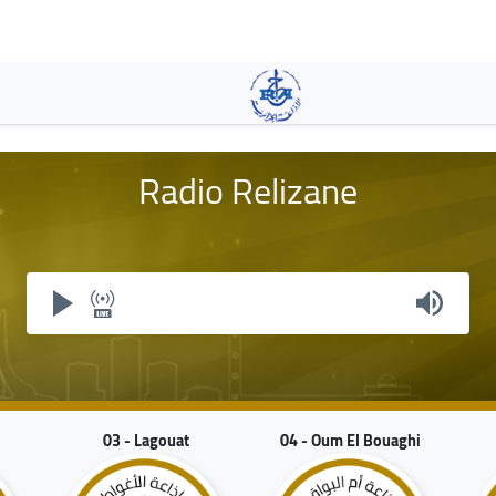
Aller
au
contenu
principal
Radio Relizane
03 - Lagouat
04 - Oum El Bouaghi