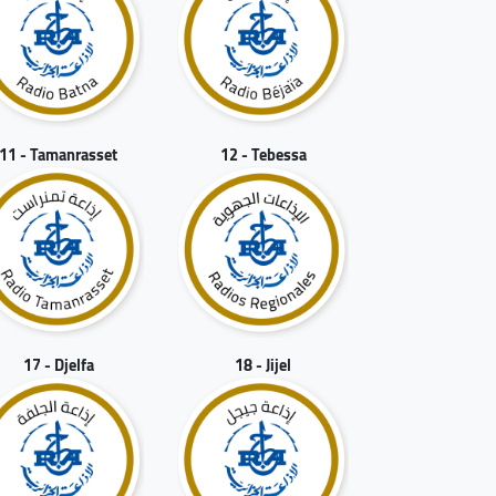
11 - Tamanrasset
12 - Tebessa
17 - Djelfa
18 - Jijel