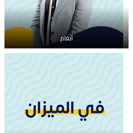
أنغام