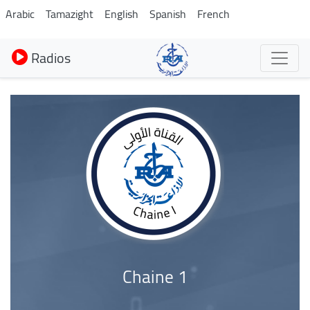
Aller
Arabic
Tamazight
English
Spanish
French
au
contenu
Radios
principal
Chaine 1