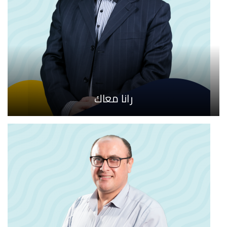
رانا معاك