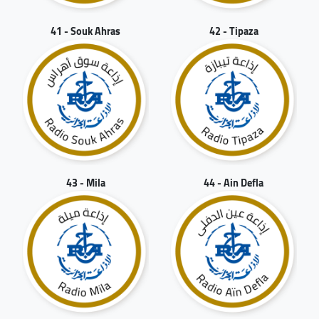
41 - Souk Ahras
42 - Tipaza
43 - Mila
44 - Ain Defla