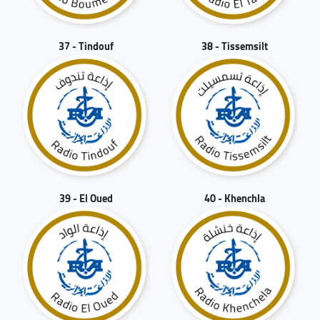
37 - Tindouf
38 - Tissemsilt
39 - El Oued
40 - Khenchla