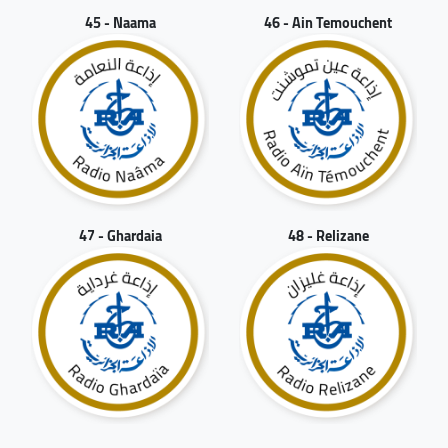
45 - Naama
46 - Ain Temouchent
47 - Ghardaia
48 - Relizane