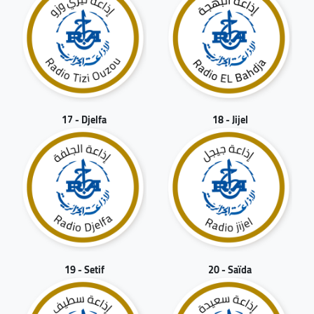
17 - Djelfa
18 - Jijel
19 - Setif
20 - Saïda