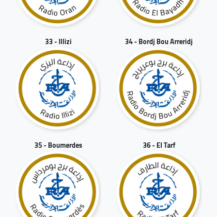
33 - Illizi
34 - Bordj Bou Arreridj
35 - Boumerdes
36 - El Tarf