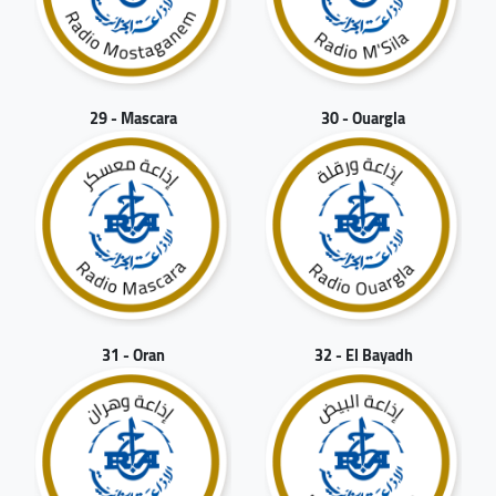
29 - Mascara
30 - Ouargla
31 - Oran
32 - El Bayadh