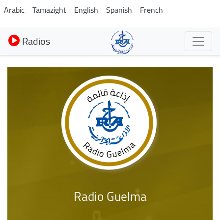
Aller
Arabic
Tamazight
English
Spanish
French
au
contenu
Radios
principal
Radio Guelma