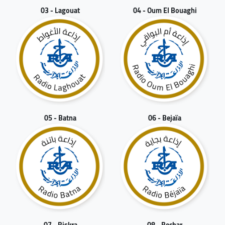
03 - Lagouat
04 - Oum El Bouaghi
05 - Batna
06 - Bejaïa
07 - Biskra
08 - Bechar