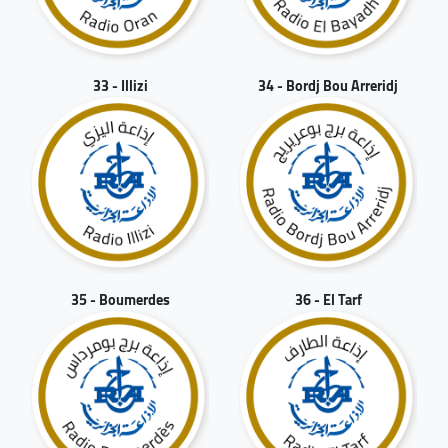
33 - Illizi
34 - Bordj Bou Arreridj
35 - Boumerdes
36 - El Tarf