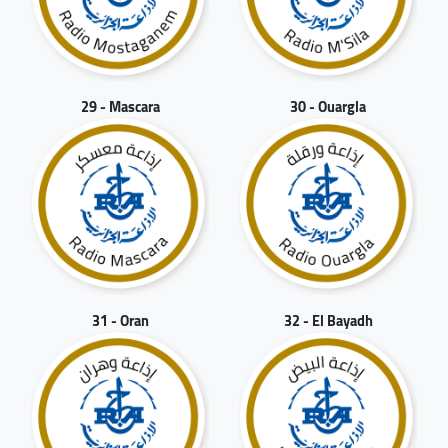
29 - Mascara
30 - Ouargla
31 - Oran
32 - El Bayadh