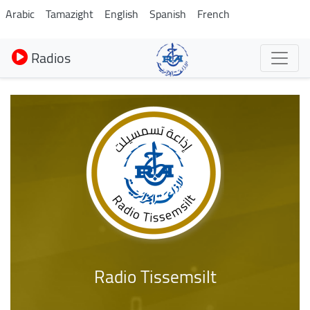
Aller
Arabic
Tamazight
English
Spanish
French
au
contenu
Radios
principal
Radio Tissemsilt