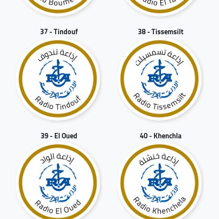
37 - Tindouf
38 - Tissemsilt
39 - El Oued
40 - Khenchla