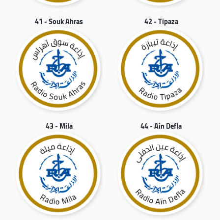
41 - Souk Ahras
42 - Tipaza
43 - Mila
44 - Ain Defla