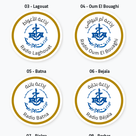
03 - Lagouat
04 - Oum El Bouaghi
05 - Batna
06 - Bejaïa
07 - Biskra
08 - Bechar