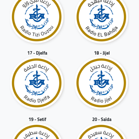
17 - Djelfa
18 - Jijel
19 - Setif
20 - Saïda