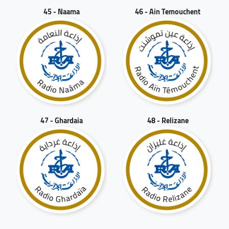
45 - Naama
46 - Ain Temouchent
47 - Ghardaia
48 - Relizane