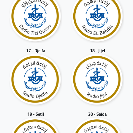
17 - Djelfa
18 - Jijel
19 - Setif
20 - Saïda