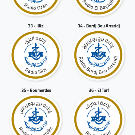
33 - Illizi
34 - Bordj Bou Arreridj
35 - Boumerdes
36 - El Tarf