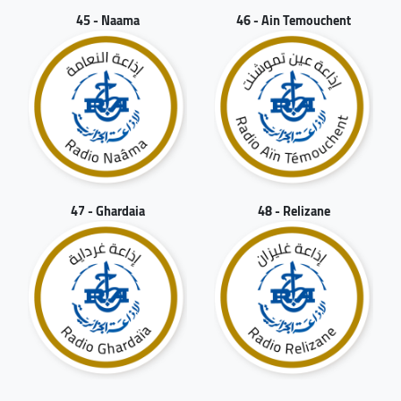
45 - Naama
46 - Ain Temouchent
47 - Ghardaia
48 - Relizane