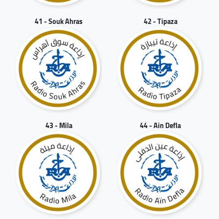
41 - Souk Ahras
42 - Tipaza
43 - Mila
44 - Ain Defla