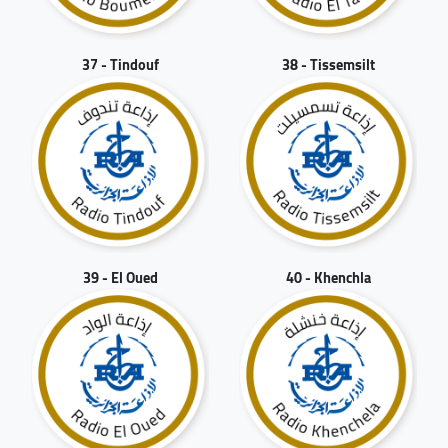
37 - Tindouf
38 - Tissemsilt
39 - El Oued
40 - Khenchla