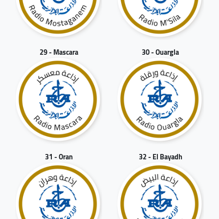
29 - Mascara
30 - Ouargla
31 - Oran
32 - El Bayadh