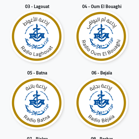
03 - Lagouat
04 - Oum El Bouaghi
05 - Batna
06 - Bejaïa
07 - Biskra
08 - Bechar