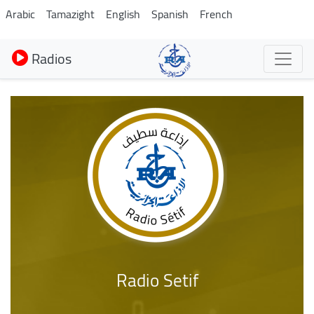
Aller
Arabic
Tamazight
English
Spanish
French
au
contenu
Radios
principal
Radio Setif