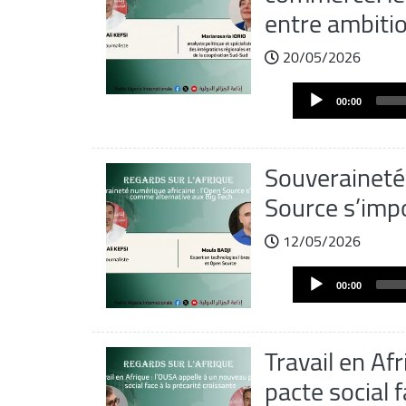
entre ambitio
20/05/2026
Fichier
Audio
audio
00:00
Player
Souveraineté 
Source s’imp
12/05/2026
Fichier
Audio
audio
00:00
Player
Travail en Af
pacte social f