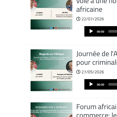
voie à une no
africaine
22/07/2026
Fichier
Audio
audio
00:00
Player
Journée de l'A
pour criminal
27/05/2026
Fichier
Audio
audio
00:00
Player
Forum africai
commerce: le