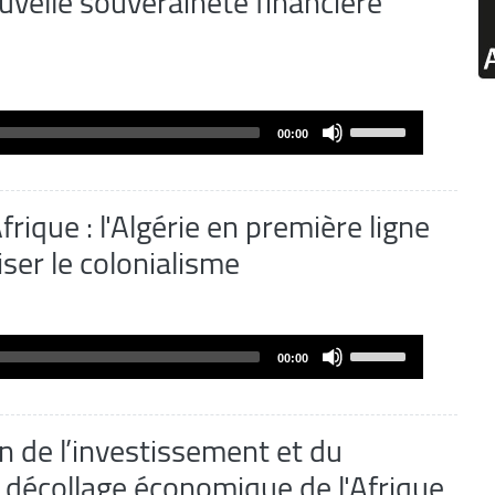
uvelle souveraineté financière
Use
00:00
Up/Down
Arrow
keys
frique : l'Algérie en première ligne
to
iser le colonialisme
increase
or
decrease
volume.
Use
00:00
Up/Down
Arrow
keys
n de l’investissement et du
to
 décollage économique de l'Afrique
increase