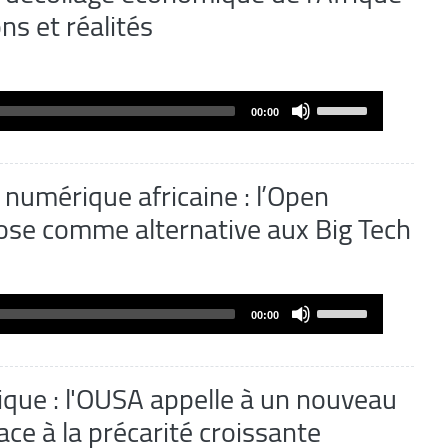
ns et réalités
or
decrease
volume.
Use
00:00
Up/Down
Arrow
keys
numérique africaine : l’Open
to
ose comme alternative aux Big Tech
increase
or
decrease
volume.
Use
00:00
Up/Down
Arrow
keys
rique : l'OUSA appelle à un nouveau
to
ace à la précarité croissante
increase