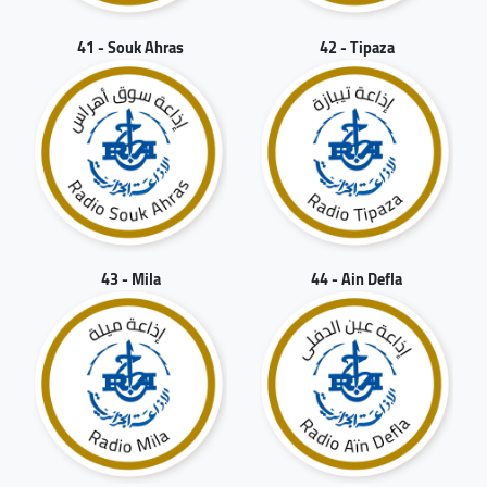
41 - Souk Ahras
42 - Tipaza
43 - Mila
44 - Ain Defla