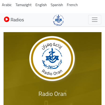
Aller
Arabic
Tamazight
English
Spanish
French
au
contenu
Radios
principal
Radio Oran