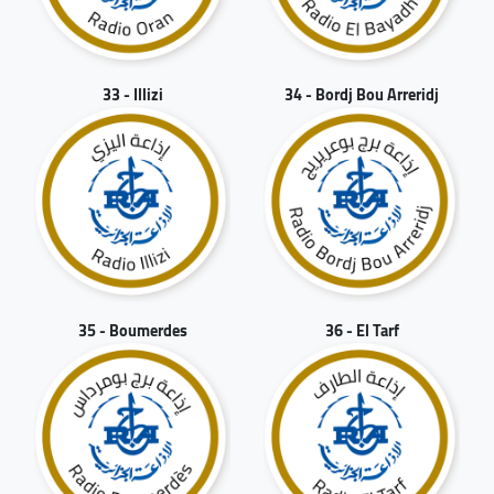
33 - Illizi
34 - Bordj Bou Arreridj
35 - Boumerdes
36 - El Tarf