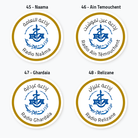
45 - Naama
46 - Ain Temouchent
47 - Ghardaia
48 - Relizane