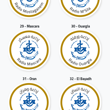
29 - Mascara
30 - Ouargla
31 - Oran
32 - El Bayadh