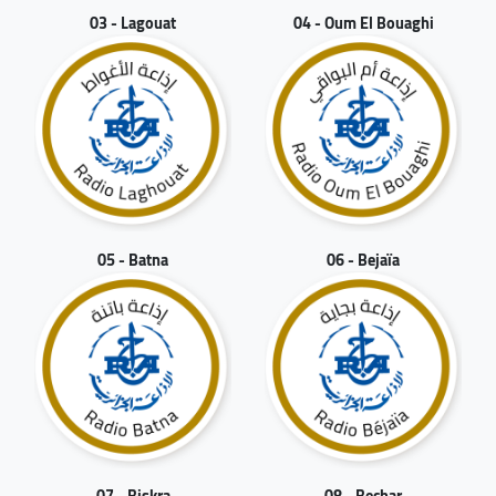
03 - Lagouat
04 - Oum El Bouaghi
05 - Batna
06 - Bejaïa
07 - Biskra
08 - Bechar