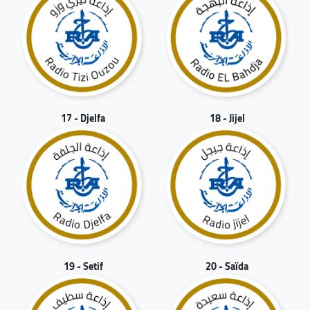
17 - Djelfa
18 - Jijel
19 - Setif
20 - Saïda