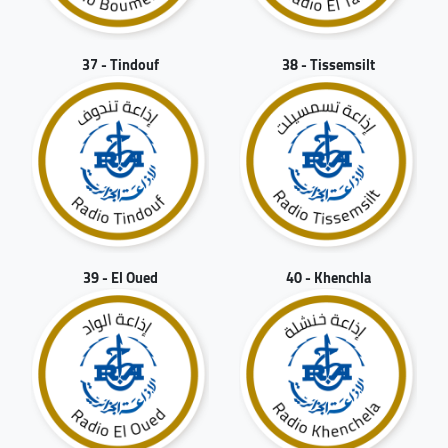
37 - Tindouf
38 - Tissemsilt
39 - El Oued
40 - Khenchla