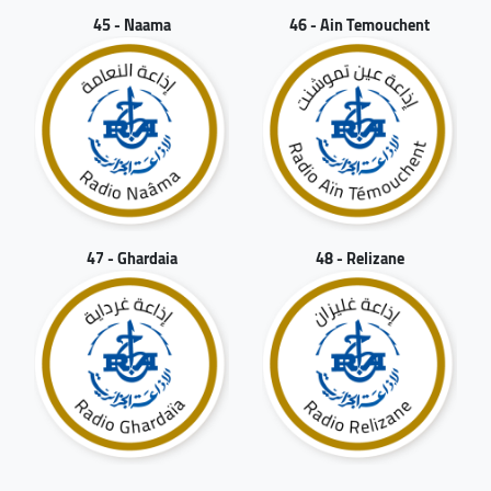
45 - Naama
46 - Ain Temouchent
47 - Ghardaia
48 - Relizane