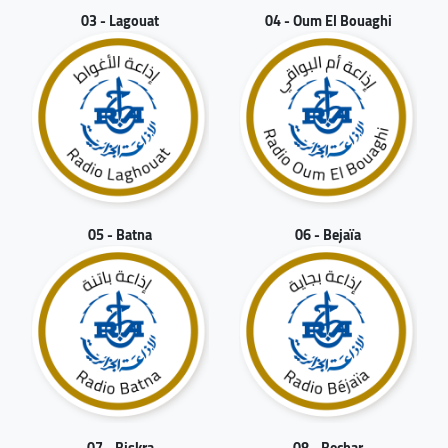
03 - Lagouat
04 - Oum El Bouaghi
05 - Batna
06 - Bejaïa
07 - Biskra
08 - Bechar