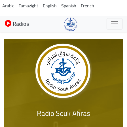
Aller
Arabic
Tamazight
English
Spanish
French
au
contenu
Radios
principal
Radio Souk Ahras