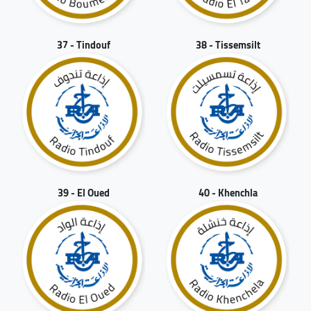
37 - Tindouf
38 - Tissemsilt
39 - El Oued
40 - Khenchla