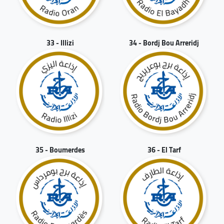
33 - Illizi
34 - Bordj Bou Arreridj
35 - Boumerdes
36 - El Tarf