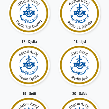
17 - Djelfa
18 - Jijel
19 - Setif
20 - Saïda