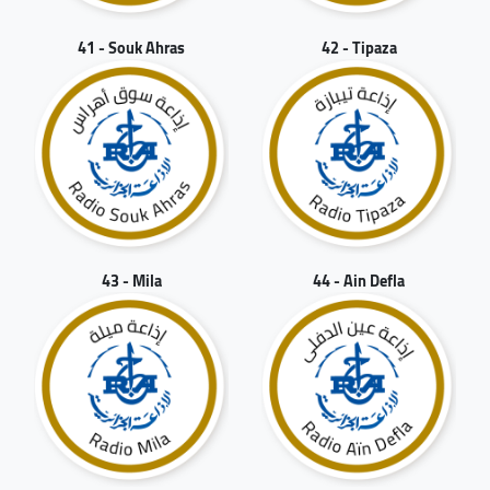
41 - Souk Ahras
42 - Tipaza
43 - Mila
44 - Ain Defla