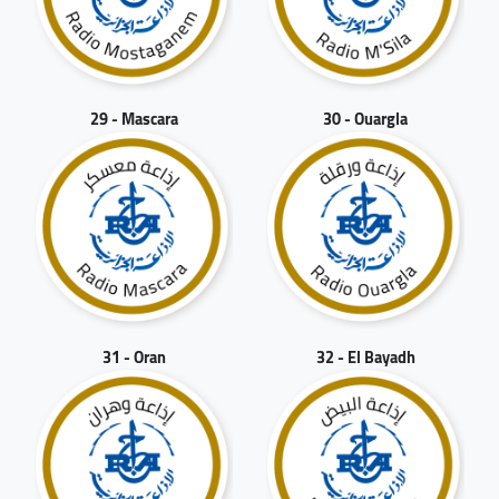
29 - Mascara
30 - Ouargla
31 - Oran
32 - El Bayadh