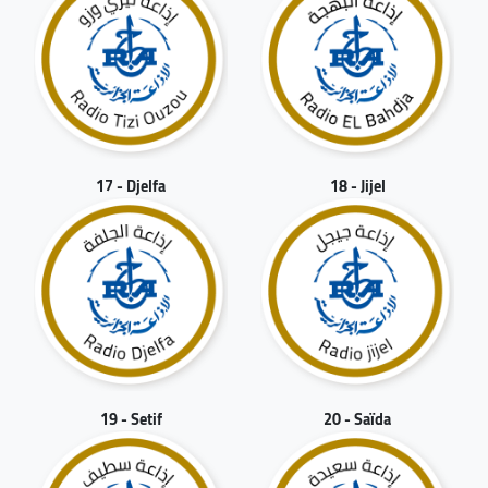
17 - Djelfa
18 - Jijel
19 - Setif
20 - Saïda