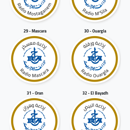
29 - Mascara
30 - Ouargla
31 - Oran
32 - El Bayadh