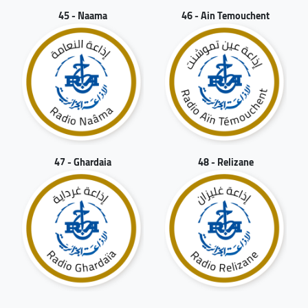
45 - Naama
46 - Ain Temouchent
47 - Ghardaia
48 - Relizane