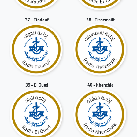
37 - Tindouf
38 - Tissemsilt
39 - El Oued
40 - Khenchla