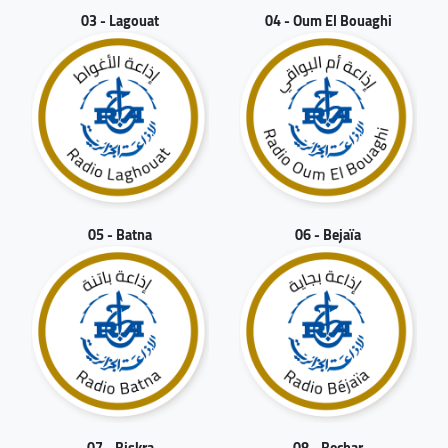
03 - Lagouat
04 - Oum El Bouaghi
05 - Batna
06 - Bejaïa
07 - Biskra
08 - Bechar