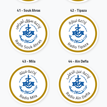
41 - Souk Ahras
42 - Tipaza
43 - Mila
44 - Ain Defla