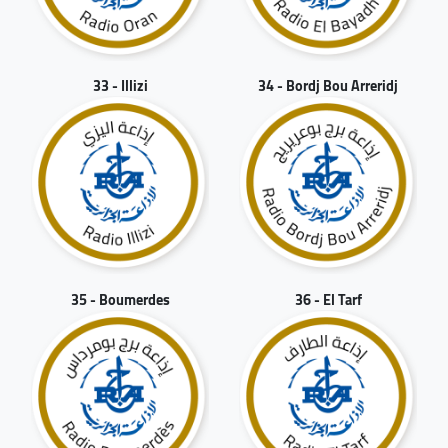
33 - Illizi
34 - Bordj Bou Arreridj
35 - Boumerdes
36 - El Tarf