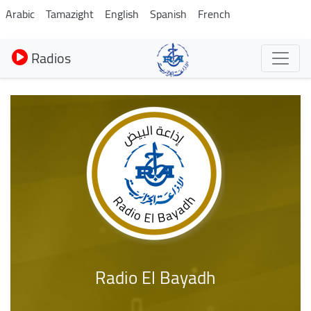
Aller
Arabic
Tamazight
English
Spanish
French
au
contenu
Radios
principal
Radio El Bayadh