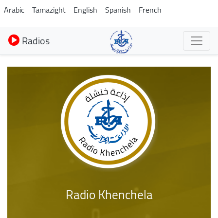
Aller
Arabic
Tamazight
English
Spanish
French
au
contenu
Radios
principal
Radio Khenchela