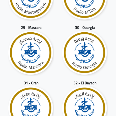
29 - Mascara
30 - Ouargla
31 - Oran
32 - El Bayadh