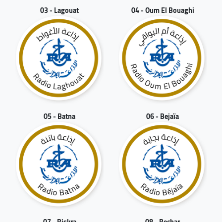
03 - Lagouat
04 - Oum El Bouaghi
05 - Batna
06 - Bejaïa
07 - Biskra
08 - Bechar