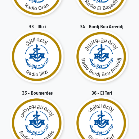
33 - Illizi
34 - Bordj Bou Arreridj
35 - Boumerdes
36 - El Tarf