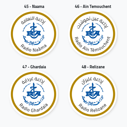
45 - Naama
46 - Ain Temouchent
47 - Ghardaia
48 - Relizane