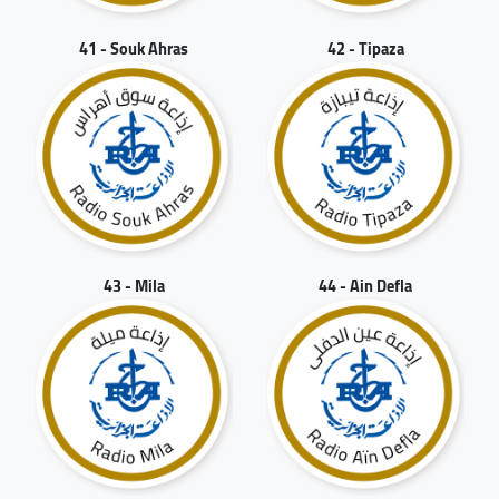
41 - Souk Ahras
42 - Tipaza
43 - Mila
44 - Ain Defla