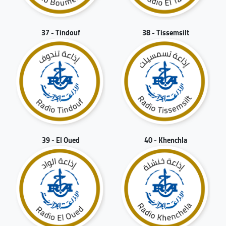
37 - Tindouf
38 - Tissemsilt
39 - El Oued
40 - Khenchla