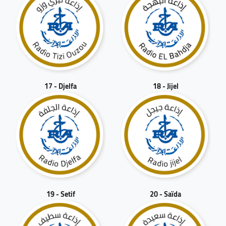
17 - Djelfa
18 - Jijel
19 - Setif
20 - Saïda