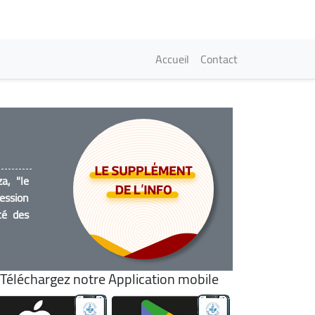
Navigation princi
Accueil
Contact
a, "le
ression
té des
Téléchargez notre Application mobile