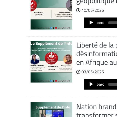
géopolitique
10/05/2026
Fichier
Audio
audio
00:00
Player
Liberté de la
désinformatio
en Afrique au
03/05/2026
Fichier
Audio
audio
00:00
Player
Nation brandi
transformer 