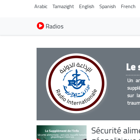
Arabic
Tamazight
English
Spanish
French
Radios
Le 
Un an
supplé
sur l
trauma
Sécurité alim