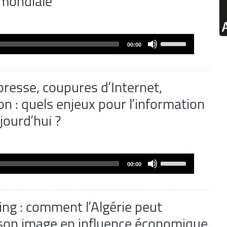
 mondiale
Use
00:00
Up/Down
Arrow
keys
 presse, coupures d’Internet,
to
n : quels enjeux pour l’information
increase
jourd’hui ?
or
decrease
volume.
Use
00:00
Up/Down
Arrow
keys
ng : comment l’Algérie peut
to
son image en influence économique
increase