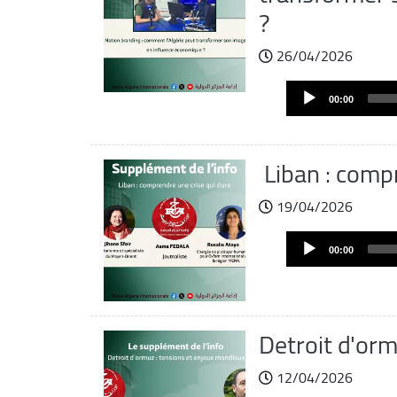
?
26/04/2026
Fichier
Audio
audio
00:00
Player
Liban : compr
19/04/2026
Fichier
Audio
audio
00:00
Player
Detroit d'orm
12/04/2026