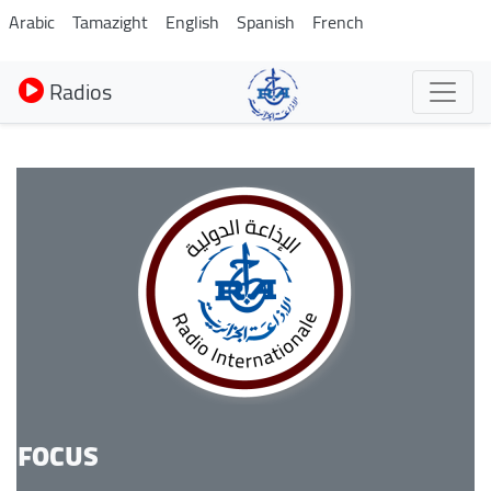
Aller
Arabic
Tamazight
English
Spanish
French
au
contenu
Radios
principal
FOCUS