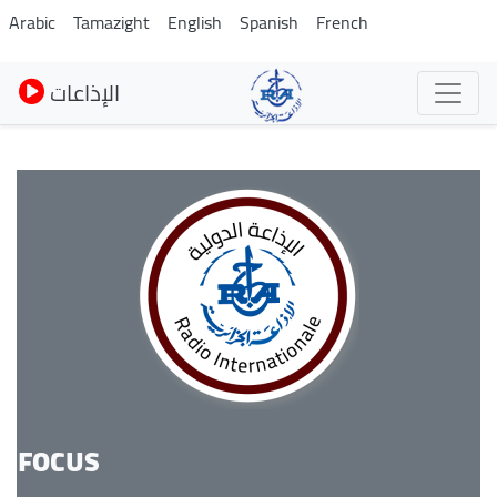
Skip
Arabic
Tamazight
English
Spanish
French
to
main
الإذاعات
content
FOCUS