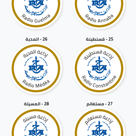
25 - قسنطينة
26 - المدية
27 - مستغانم
28 - المسيلة