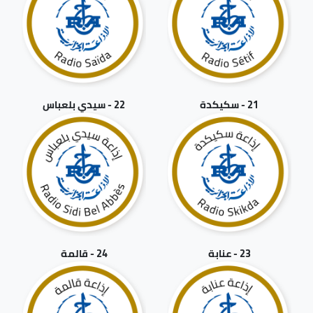
21 - سكيكدة
22 - سيدي بلعباس
23 - عنابة
24 - قالمة