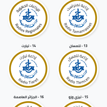
13 - تلمسان
14 - تيارت
15 - تيزي وزو
16 - الجزائر العاصمة