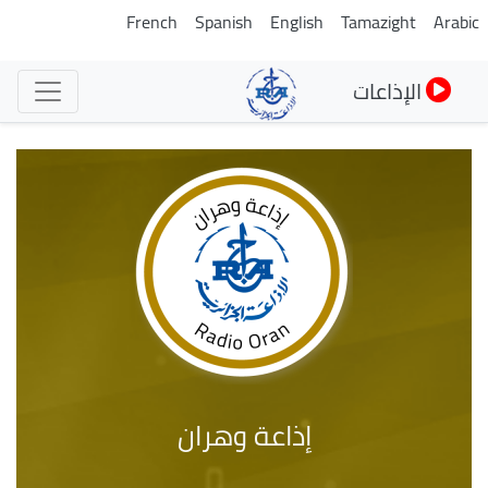
تجاوز
French
Spanish
English
Tamazight
Arabic
إلى
المحتوى
الإذاعات
الرئيسي
إذاعة وهران