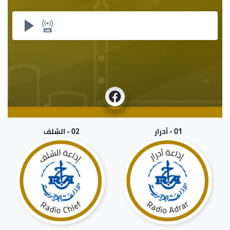
01 - أدرار
02 - الشلف