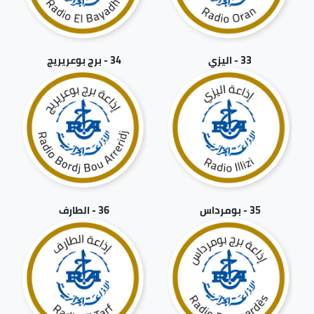
33 - اليزي
34 - برج بوعريريج
35 - بومرداس
36 - الطارف