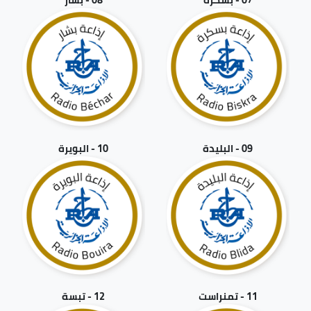
09 - البليدة
10 - البويرة
11 - تمنراست
12 - تبسة