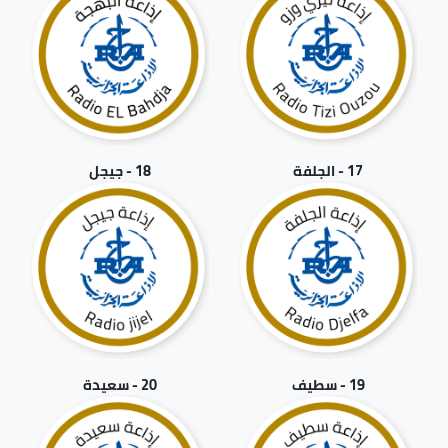
17 - الجلفة
18 - جيجل
19 - سطيف
20 - سعيدة