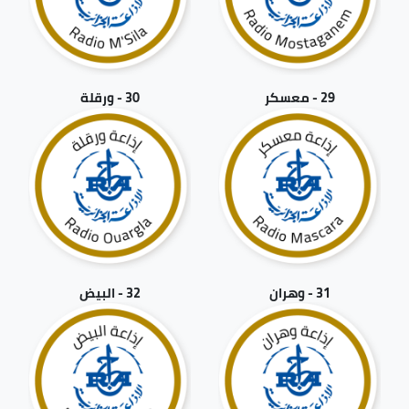
29 - معسكر
30 - ورقلة
31 - وهران
32 - البيض