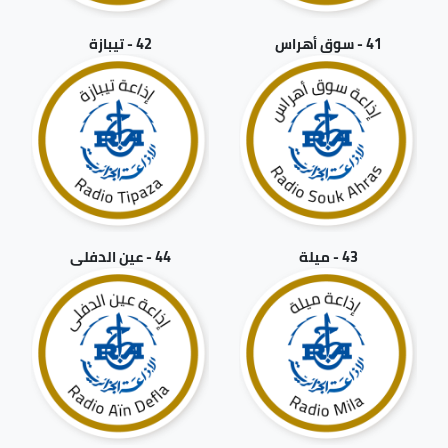
41 - سوق أهراس
42 - تيبازة
43 - ميلة
44 - عين الدفلى