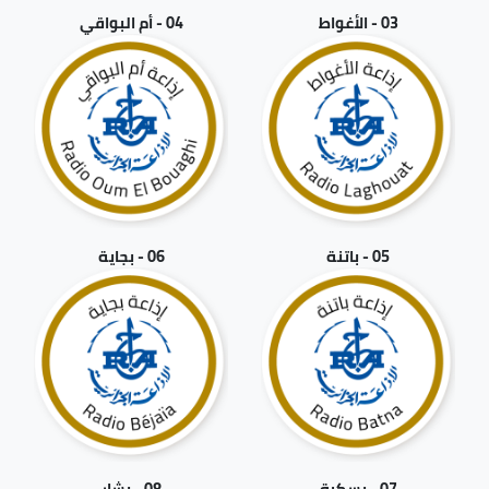
03 - الأغواط
04 - أم البواقي
05 - باتنة
06 - بجاية
07 - بسكرة
08 - بشار