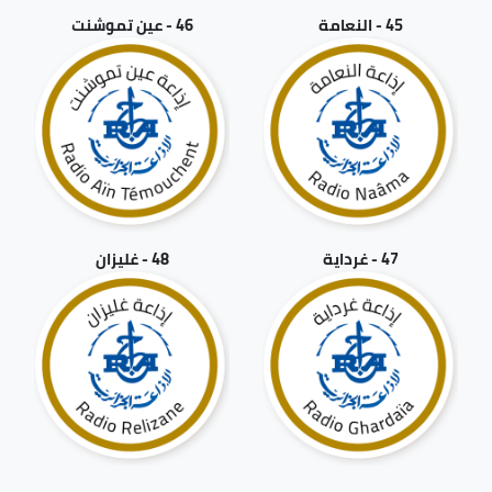
45 - النعامة
46 - عين تموشنت
47 - غرداية
48 - غليزان