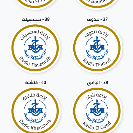
37 - تندوف
38 - تسمسيلت
39 - الوادي
40 - خنشلة