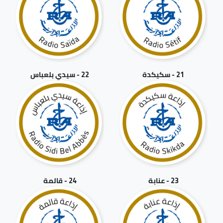
21 - سكيكدة
22 - سيدي بلعباس
23 - عنابة
24 - قالمة