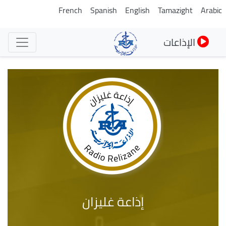
تجاوز
French
Spanish
English
Tamazight
Arabic
إلى
المحتوى
الإذاعات
الرئيسي
إذاعة غليزان