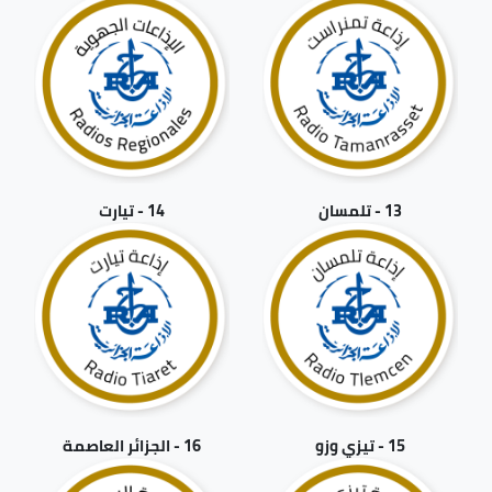
13 - تلمسان
14 - تيارت
15 - تيزي وزو
16 - الجزائر العاصمة