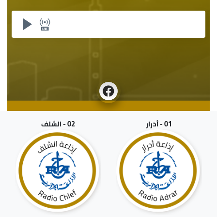
01 - أدرار
02 - الشلف