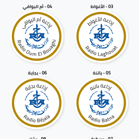
03 - الأغواط
04 - أم البواقي
05 - باتنة
06 - بجاية
07 - بسكرة
08 - بشار