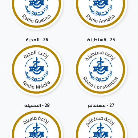
25 - قسنطينة
26 - المدية
27 - مستغانم
28 - المسيلة