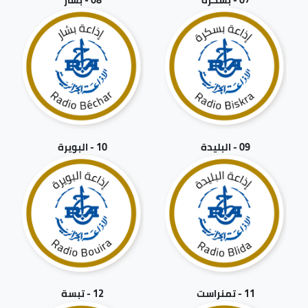
09 - البليدة
10 - البويرة
11 - تمنراست
12 - تبسة