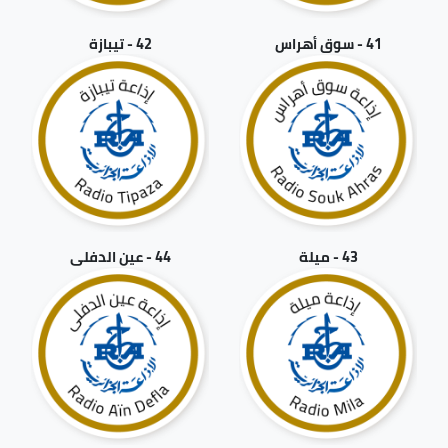
41 - سوق أهراس
42 - تيبازة
43 - ميلة
44 - عين الدفلى