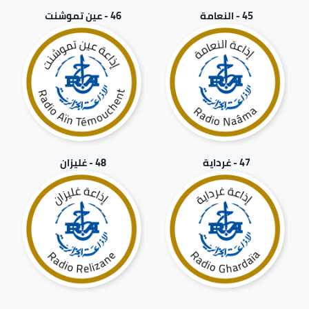
45 - النعامة
46 - عين تموشنت
47 - غرداية
48 - غليزان