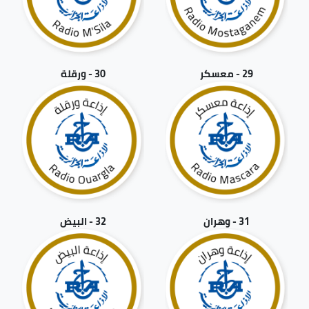
29 - معسكر
30 - ورقلة
31 - وهران
32 - البيض