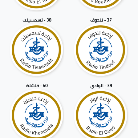
37 - تندوف
38 - تسمسيلت
39 - الوادي
40 - خنشلة