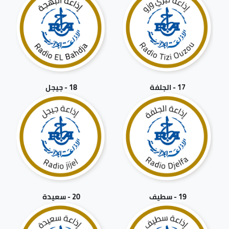
17 - الجلفة
18 - جيجل
19 - سطيف
20 - سعيدة