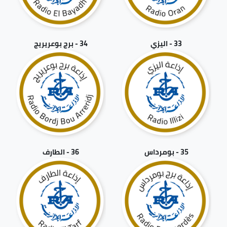
33 - اليزي
34 - برج بوعريريج
35 - بومرداس
36 - الطارف