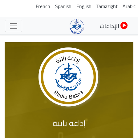
تجاوز
French
Spanish
English
Tamazight
Arabic
إلى
المحتوى
الإذاعات
الرئيسي
إذاعة باتنة