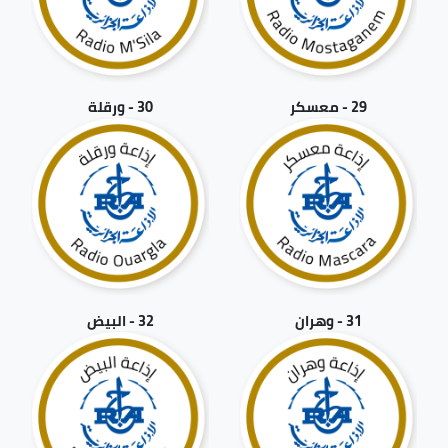
29 - معسكر
30 - ورقلة
31 - وهران
32 - البيض