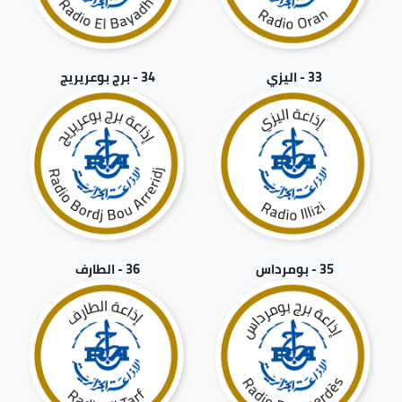
33 - اليزي
34 - برج بوعريريج
35 - بومرداس
36 - الطارف