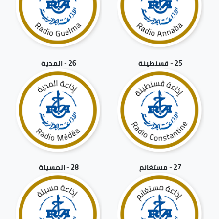
25 - قسنطينة
26 - المدية
27 - مستغانم
28 - المسيلة