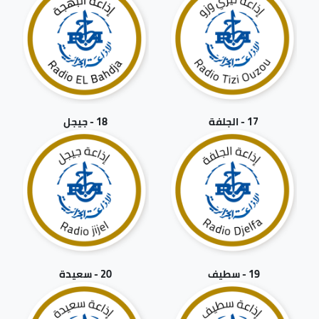
17 - الجلفة
18 - جيجل
19 - سطيف
20 - سعيدة