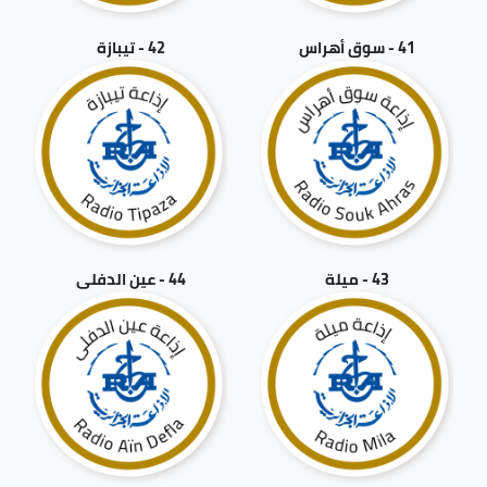
41 - سوق أهراس
42 - تيبازة
43 - ميلة
44 - عين الدفلى