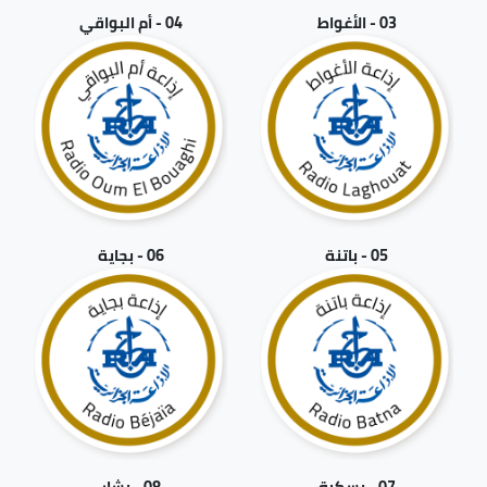
03 - الأغواط
04 - أم البواقي
05 - باتنة
06 - بجاية
07 - بسكرة
08 - بشار