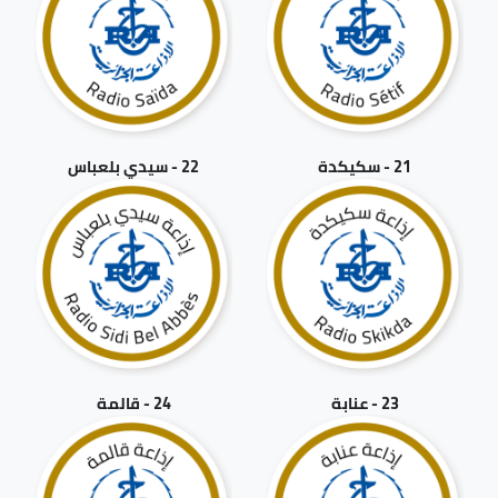
21 - سكيكدة
22 - سيدي بلعباس
23 - عنابة
24 - قالمة