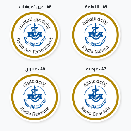
45 - النعامة
46 - عين تموشنت
47 - غرداية
48 - غليزان