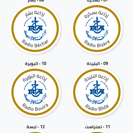
09 - البليدة
10 - البويرة
11 - تمنراست
12 - تبسة