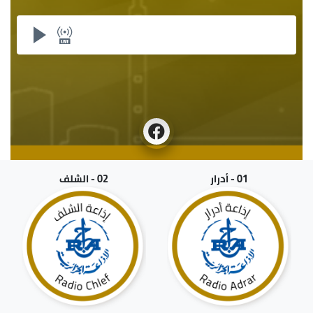
01 - أدرار
02 - الشلف