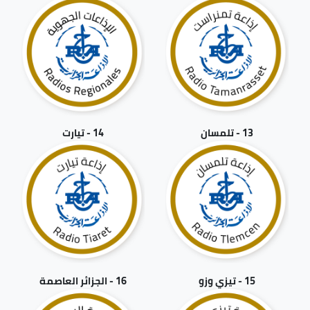
13 - تلمسان
14 - تيارت
15 - تيزي وزو
16 - الجزائر العاصمة