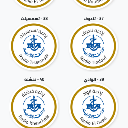
37 - تندوف
38 - تسمسيلت
39 - الوادي
40 - خنشلة