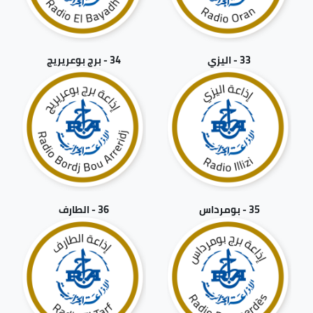
33 - اليزي
34 - برج بوعريريج
35 - بومرداس
36 - الطارف