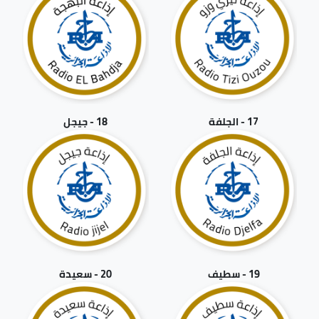
17 - الجلفة
18 - جيجل
19 - سطيف
20 - سعيدة