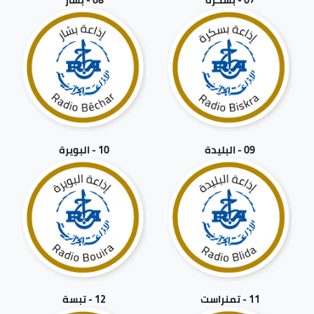
09 - البليدة
10 - البويرة
11 - تمنراست
12 - تبسة