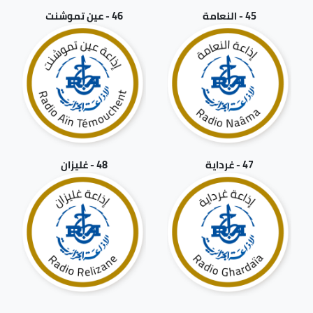
45 - النعامة
46 - عين تموشنت
47 - غرداية
48 - غليزان