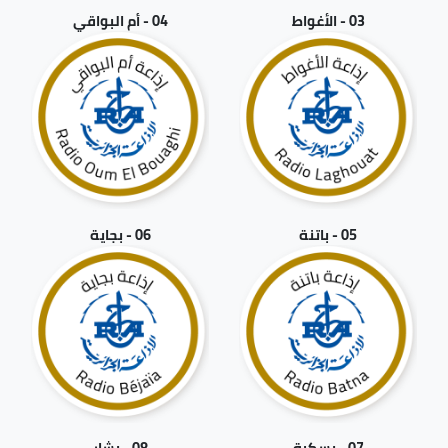
03 - الأغواط
04 - أم البواقي
05 - باتنة
06 - بجاية
07 - بسكرة
08 - بشار