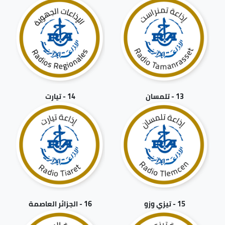
13 - تلمسان
14 - تيارت
15 - تيزي وزو
16 - الجزائر العاصمة