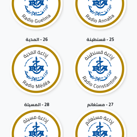
25 - قسنطينة
26 - المدية
27 - مستغانم
28 - المسيلة