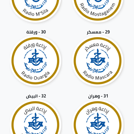
29 - معسكر
30 - ورقلة
31 - وهران
32 - البيض