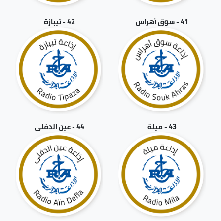
41 - سوق أهراس
42 - تيبازة
43 - ميلة
44 - عين الدفلى