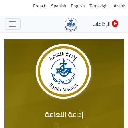
تجاوز
French
Spanish
English
Tamazight
Arabic
إلى
المحتوى
الإذاعات
الرئيسي
إذاعة النعامة