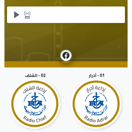
01 - أدرار
02 - الشلف