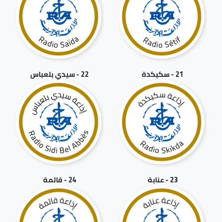
21 - سكيكدة
22 - سيدي بلعباس
23 - عنابة
24 - قالمة