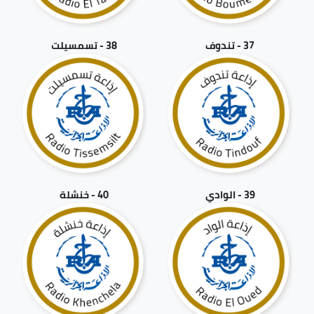
37 - تندوف
38 - تسمسيلت
39 - الوادي
40 - خنشلة