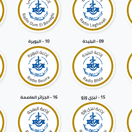
09 - البليدة
10 - البويرة
15 - تيزي وزو
16 - الجزائر العاصمة