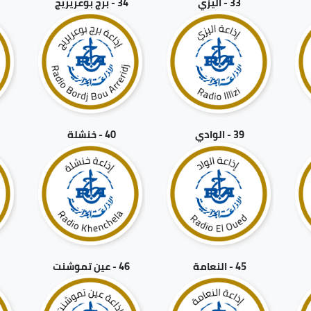
33 - اليزي
34 - برج بوعريريج
39 - الوادي
40 - خنشلة
1
45 - النعامة
46 - عين تموشنت