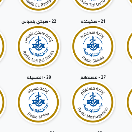
21 - سكيكدة
22 - سيدي بلعباس
27 - مستغانم
28 - المسيلة