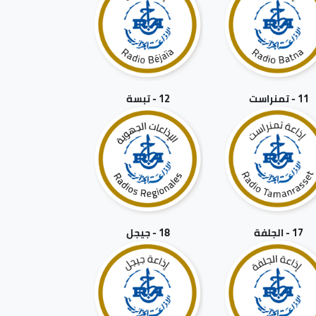
11 - تمنراست
12 - تبسة
17 - الجلفة
18 - جيجل