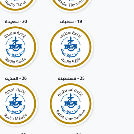
19 - سطيف
20 - سعيدة
25 - قسنطينة
26 - المدية