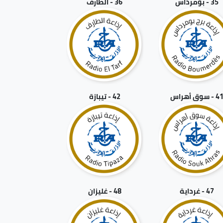
35 - بومرداس
36 - الطارف
4 - سوق أهراس
42 - تيبازة
47 - غرداية
48 - غليزان