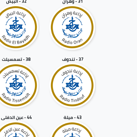
31 - وهران
32 - البيض
37 - تندوف
38 - تسمسيلت
43 - ميلة
44 - عين الدفلى