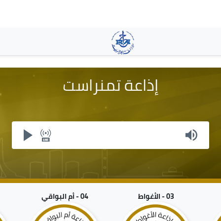
تجاوز
إلى
المحتوى
الرئيسي
إذاعة تمنراست
03 - الأغواط
04 - أم البواقي