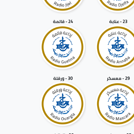
23 - عنابة
24 - قالمة
29 - معسكر
30 - ورقلة