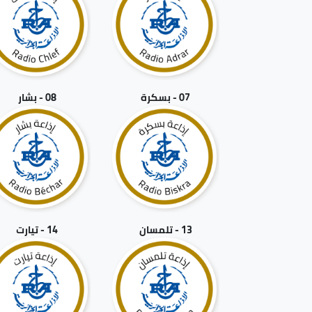
07 - بسكرة
08 - بشار
13 - تلمسان
14 - تيارت