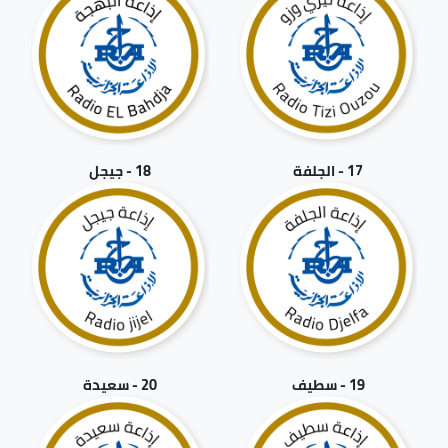
17 - الجلفة
18 - جيجل
19 - سطيف
20 - سعيدة