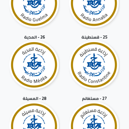
25 - قسنطينة
26 - المدية
27 - مستغانم
28 - المسيلة