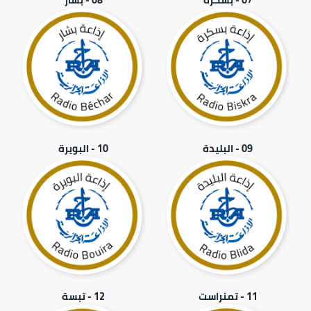
09 - البليدة
10 - البويرة
11 - تمنراست
12 - تبسة