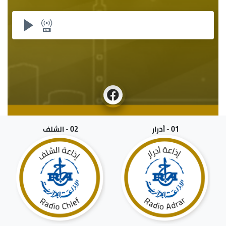
01 - أدرار
02 - الشلف