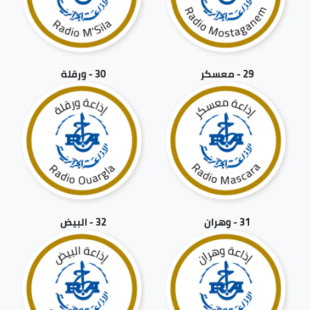
29 - معسكر
30 - ورقلة
31 - وهران
32 - البيض