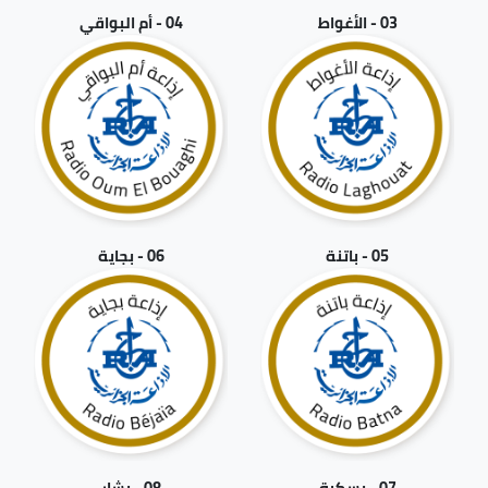
03 - الأغواط
04 - أم البواقي
05 - باتنة
06 - بجاية
07 - بسكرة
08 - بشار