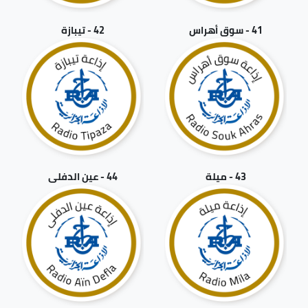
41 - سوق أهراس
42 - تيبازة
43 - ميلة
44 - عين الدفلى