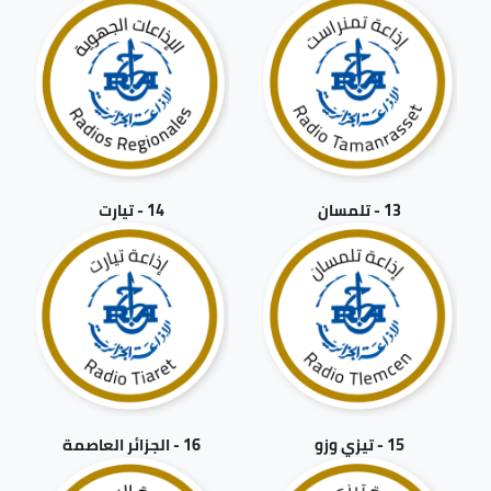
13 - تلمسان
14 - تيارت
15 - تيزي وزو
16 - الجزائر العاصمة