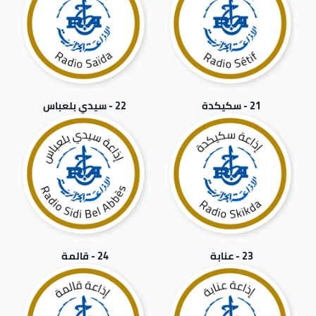
21 - سكيكدة
22 - سيدي بلعباس
23 - عنابة
24 - قالمة