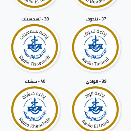
37 - تندوف
38 - تسمسيلت
39 - الوادي
40 - خنشلة