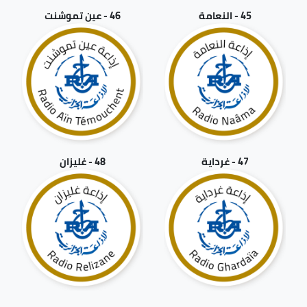
45 - النعامة
46 - عين تموشنت
47 - غرداية
48 - غليزان