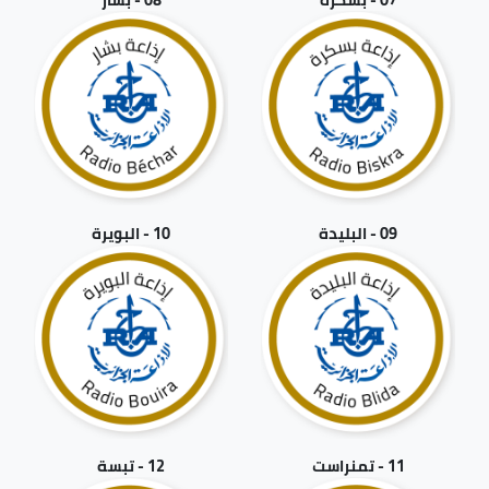
09 - البليدة
10 - البويرة
11 - تمنراست
12 - تبسة