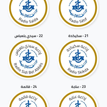
21 - سكيكدة
22 - سيدي بلعباس
23 - عنابة
24 - قالمة