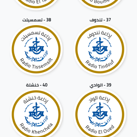
37 - تندوف
38 - تسمسيلت
39 - الوادي
40 - خنشلة