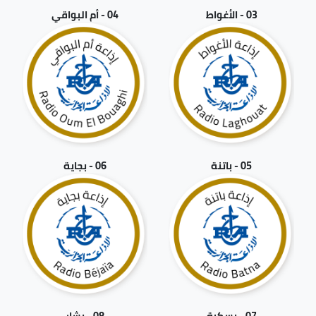
03 - الأغواط
04 - أم البواقي
05 - باتنة
06 - بجاية
07 - بسكرة
08 - بشار