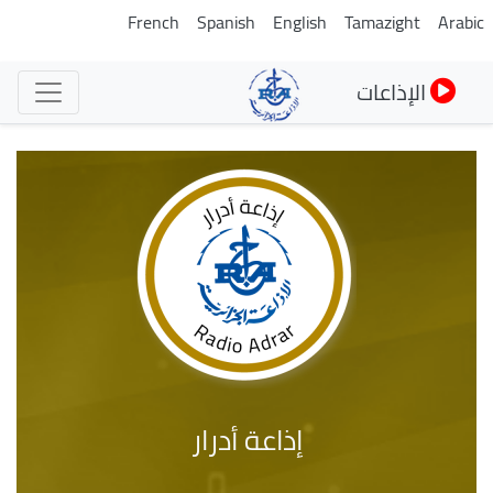
تجاوز
French
Spanish
English
Tamazight
Arabic
إلى
المحتوى
الإذاعات
الرئيسي
إذاعة أدرار