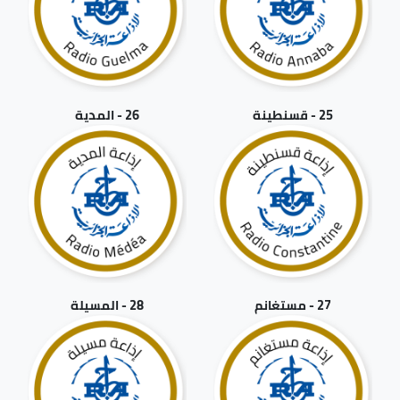
25 - قسنطينة
26 - المدية
27 - مستغانم
28 - المسيلة