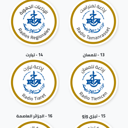
13 - تلمسان
14 - تيارت
15 - تيزي وزو
16 - الجزائر العاصمة