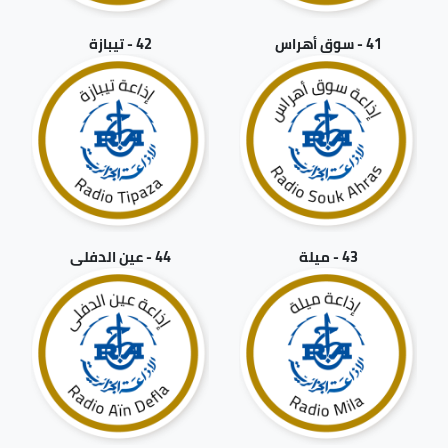
41 - سوق أهراس
42 - تيبازة
43 - ميلة
44 - عين الدفلى