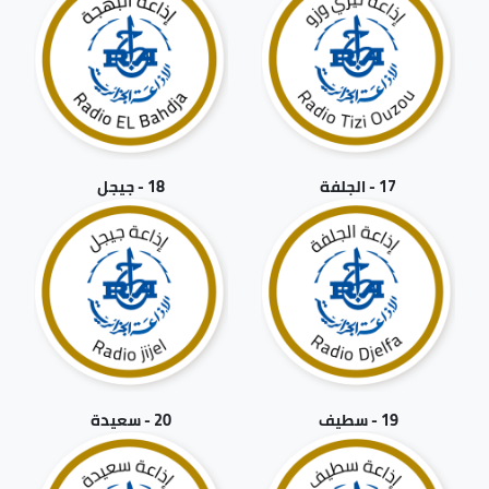
17 - الجلفة
18 - جيجل
19 - سطيف
20 - سعيدة