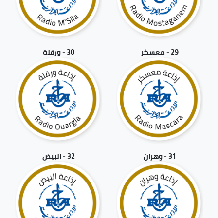
29 - معسكر
30 - ورقلة
31 - وهران
32 - البيض