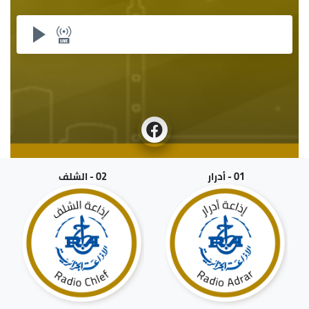
01 - أدرار
02 - الشلف