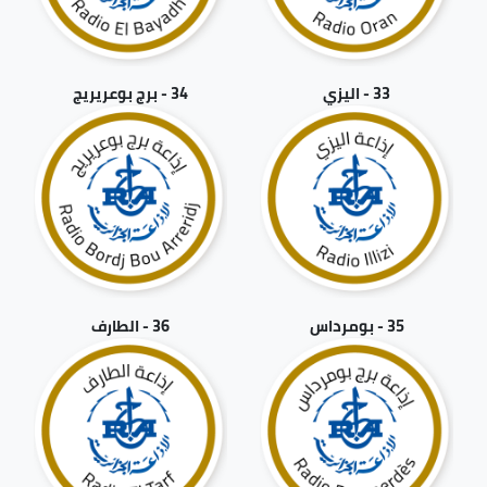
33 - اليزي
34 - برج بوعريريج
35 - بومرداس
36 - الطارف