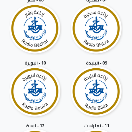
09 - البليدة
10 - البويرة
11 - تمنراست
12 - تبسة