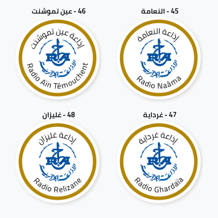
45 - النعامة
46 - عين تموشنت
47 - غرداية
48 - غليزان