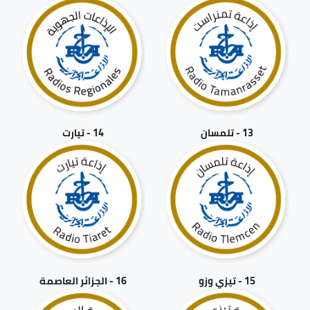
13 - تلمسان
14 - تيارت
15 - تيزي وزو
16 - الجزائر العاصمة