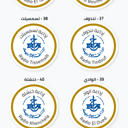
37 - تندوف
38 - تسمسيلت
39 - الوادي
40 - خنشلة