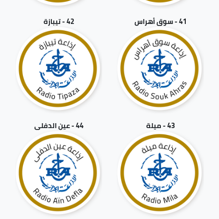
41 - سوق أهراس
42 - تيبازة
43 - ميلة
44 - عين الدفلى