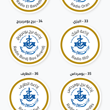
33 - اليزي
34 - برج بوعريريج
35 - بومرداس
36 - الطارف