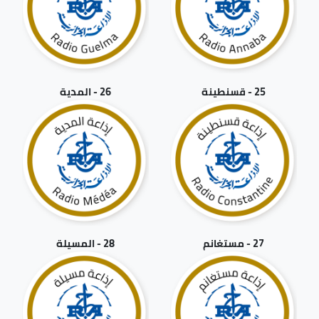
25 - قسنطينة
26 - المدية
27 - مستغانم
28 - المسيلة