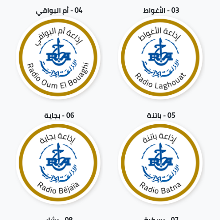
03 - الأغواط
04 - أم البواقي
05 - باتنة
06 - بجاية
07 - بسكرة
08 - بشار