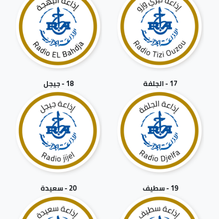
17 - الجلفة
18 - جيجل
19 - سطيف
20 - سعيدة