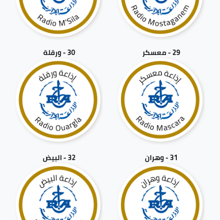
29 - معسكر
30 - ورقلة
31 - وهران
32 - البيض