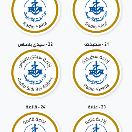
21 - سكيكدة
22 - سيدي بلعباس
23 - عنابة
24 - قالمة