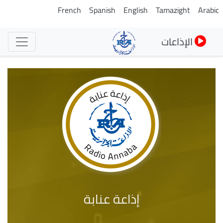
تجاوز
French
Spanish
English
Tamazight
Arabic
إلى
المحتوى
الإذاعات
الرئيسي
إذاعة عنابة