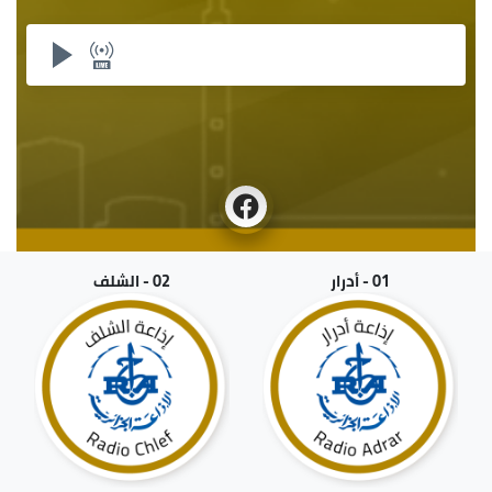
01 - أدرار
02 - الشلف