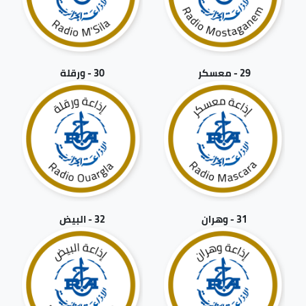
29 - معسكر
30 - ورقلة
31 - وهران
32 - البيض