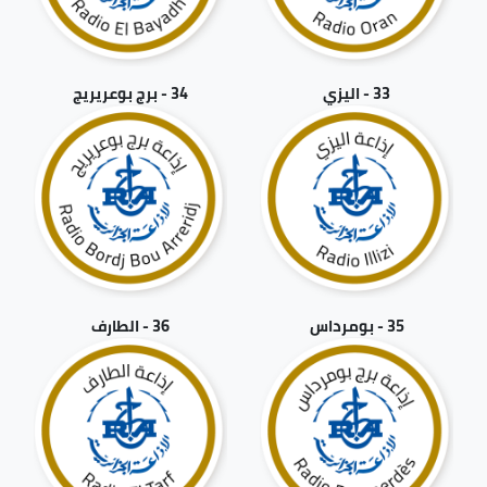
33 - اليزي
34 - برج بوعريريج
35 - بومرداس
36 - الطارف