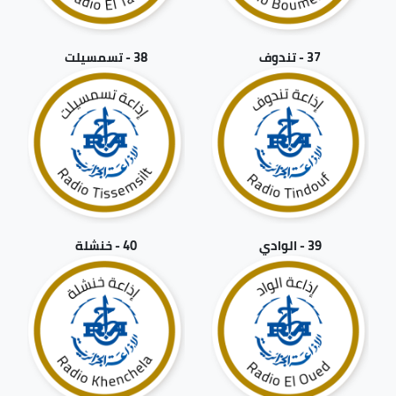
37 - تندوف
38 - تسمسيلت
39 - الوادي
40 - خنشلة