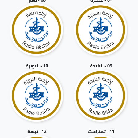
09 - البليدة
10 - البويرة
11 - تمنراست
12 - تبسة