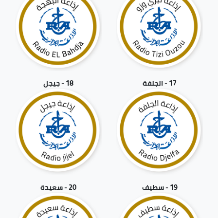
17 - الجلفة
18 - جيجل
19 - سطيف
20 - سعيدة