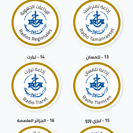
13 - تلمسان
14 - تيارت
15 - تيزي وزو
16 - الجزائر العاصمة