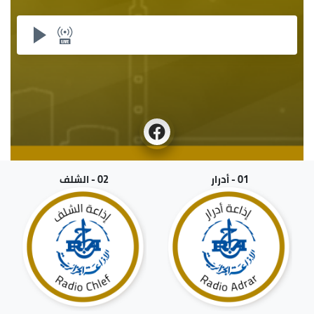
01 - أدرار
02 - الشلف