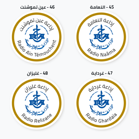
45 - النعامة
46 - عين تموشنت
47 - غرداية
48 - غليزان