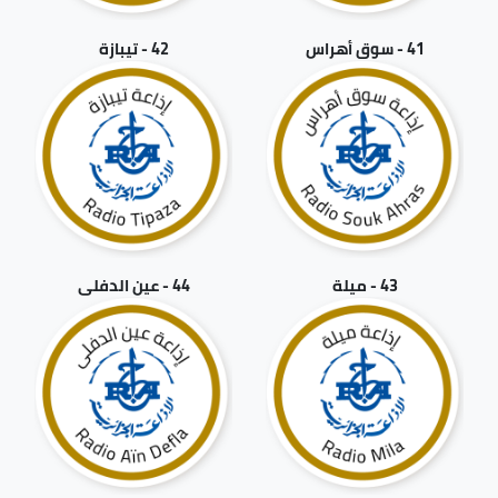
41 - سوق أهراس
42 - تيبازة
43 - ميلة
44 - عين الدفلى