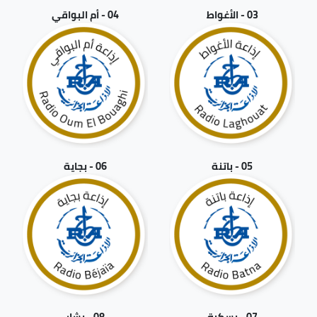
03 - الأغواط
04 - أم البواقي
05 - باتنة
06 - بجاية
07 - بسكرة
08 - بشار