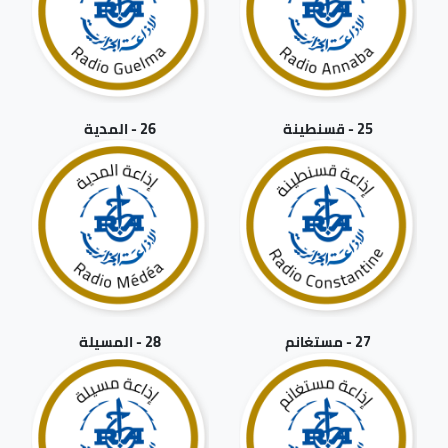
25 - قسنطينة
26 - المدية
27 - مستغانم
28 - المسيلة