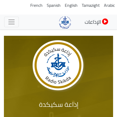
تجاوز
French
Spanish
English
Tamazight
Arabic
إلى
المحتوى
الإذاعات
الرئيسي
إذاعة سكيكدة