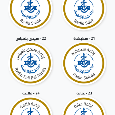
21 - سكيكدة
22 - سيدي بلعباس
23 - عنابة
24 - قالمة