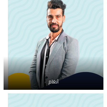
أنغام