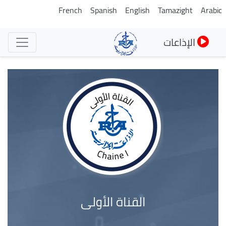
تجاوز
French
Spanish
English
Tamazight
Arabic
إلى
المحتوى
الإذاعات
الرئيسي
القناة الأولى