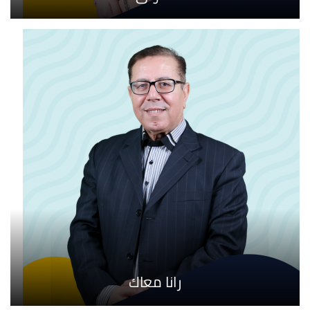
رانا معاك