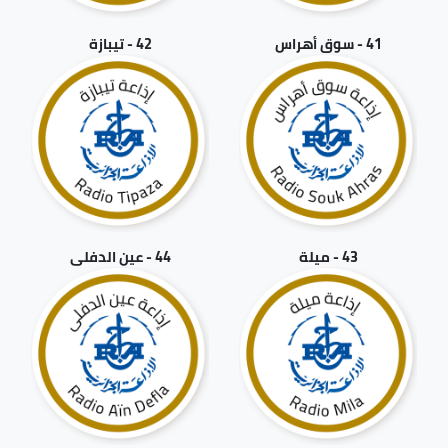
41 - سوق أهراس
42 - تيبازة
43 - ميلة
44 - عين الدفلى