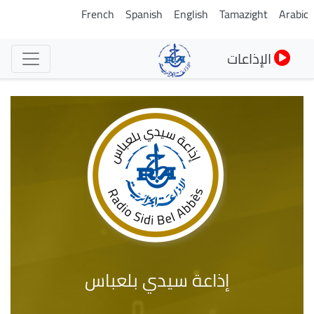
تجاوز
French
Spanish
English
Tamazight
Arabic
إلى
المحتوى
الإذاعات
الرئيسي
إذاعة سيدي بلعباس