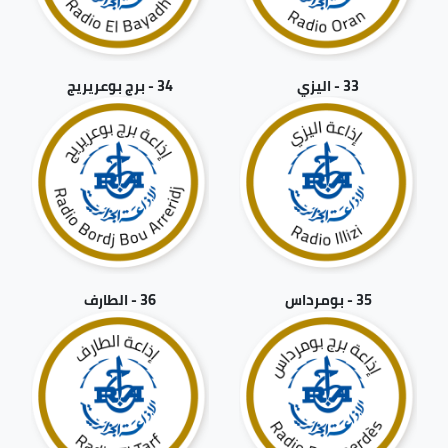
33 - اليزي
34 - برج بوعريريج
35 - بومرداس
36 - الطارف