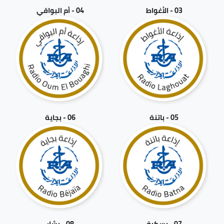
03 - الأغواط
04 - أم البواقي
05 - باتنة
06 - بجاية
07 - بسكرة
08 - بشار