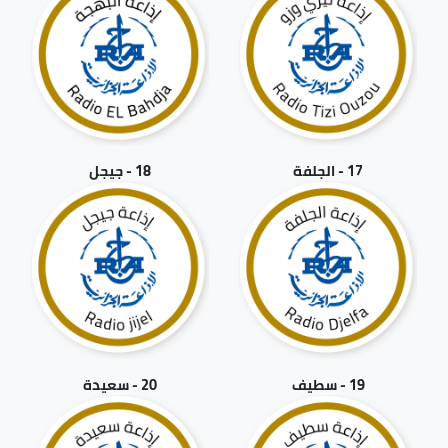
17 - الجلفة
18 - جيجل
19 - سطيف
20 - سعيدة