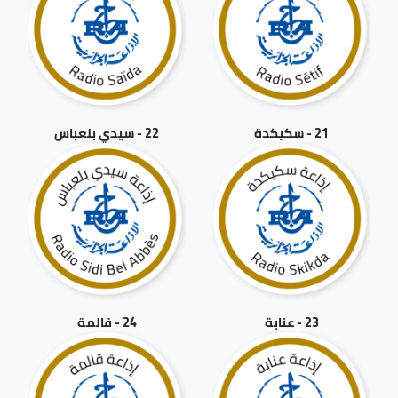
21 - سكيكدة
22 - سيدي بلعباس
23 - عنابة
24 - قالمة