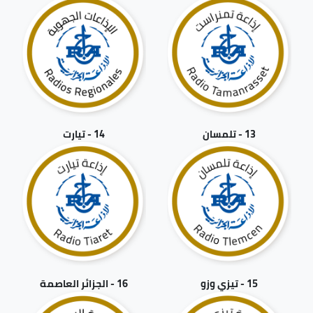
13 - تلمسان
14 - تيارت
15 - تيزي وزو
16 - الجزائر العاصمة