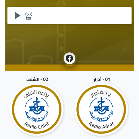
01 - أدرار
02 - الشلف