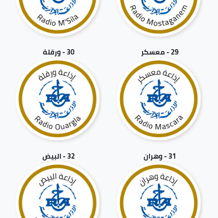
29 - معسكر
30 - ورقلة
31 - وهران
32 - البيض