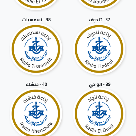
37 - تندوف
38 - تسمسيلت
39 - الوادي
40 - خنشلة