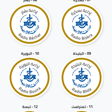
09 - البليدة
10 - البويرة
11 - تمنراست
12 - تبسة