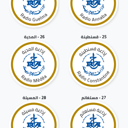
25 - قسنطينة
26 - المدية
27 - مستغانم
28 - المسيلة