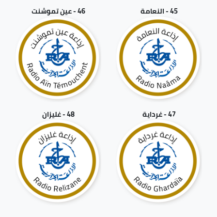
45 - النعامة
46 - عين تموشنت
47 - غرداية
48 - غليزان