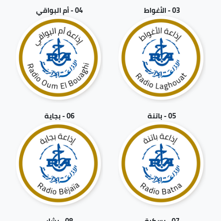
03 - الأغواط
04 - أم البواقي
05 - باتنة
06 - بجاية
07 - بسكرة
08 - بشار