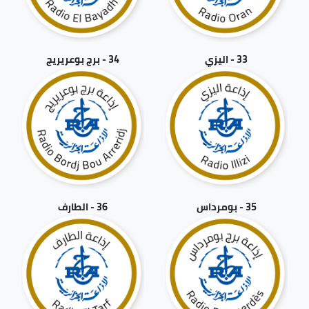
33 - اليزي
34 - برج بوعريريج
35 - بومرداس
36 - الطارف