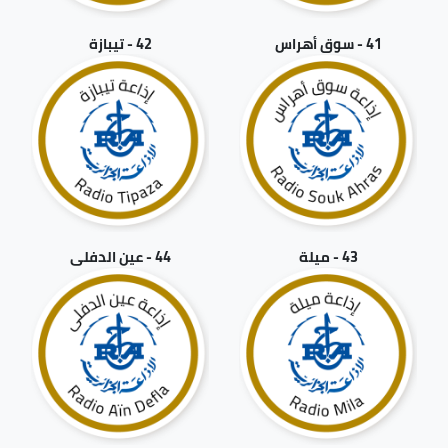
41 - سوق أهراس
42 - تيبازة
43 - ميلة
44 - عين الدفلى