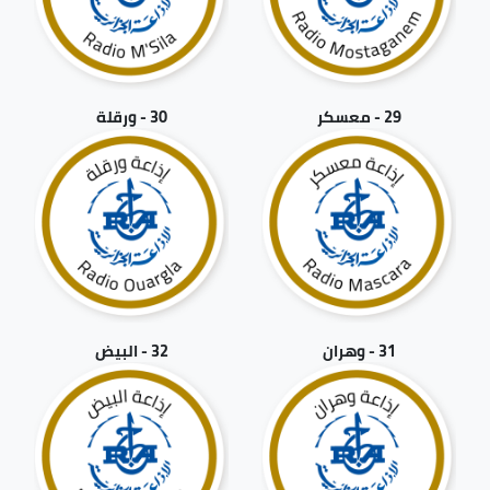
29 - معسكر
30 - ورقلة
31 - وهران
32 - البيض