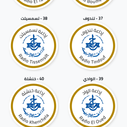
37 - تندوف
38 - تسمسيلت
39 - الوادي
40 - خنشلة