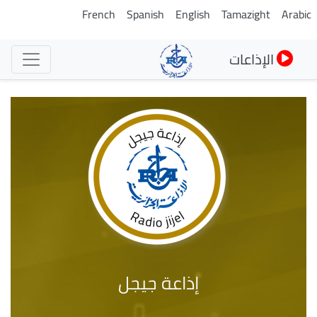
تجاوز
French
Spanish
English
Tamazight
Arabic
إلى
المحتوى
الإذاعات
الرئيسي
إذاعة جيجل