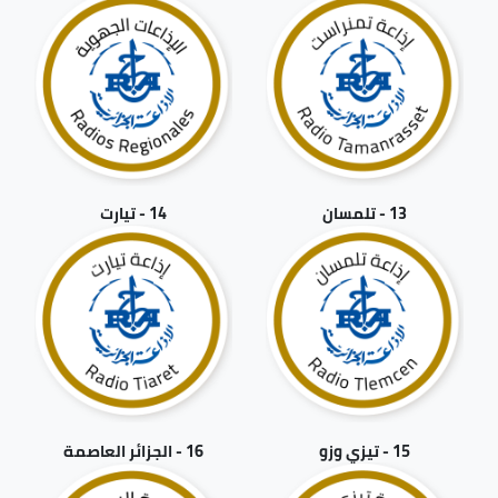
13 - تلمسان
14 - تيارت
15 - تيزي وزو
16 - الجزائر العاصمة