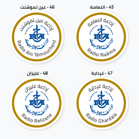
45 - النعامة
46 - عين تموشنت
47 - غرداية
48 - غليزان