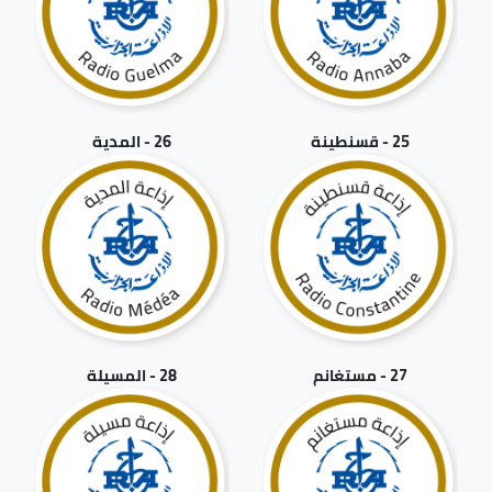
25 - قسنطينة
26 - المدية
27 - مستغانم
28 - المسيلة