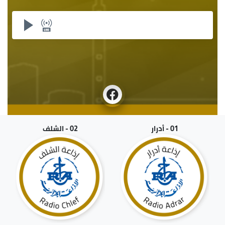
01 - أدرار
02 - الشلف