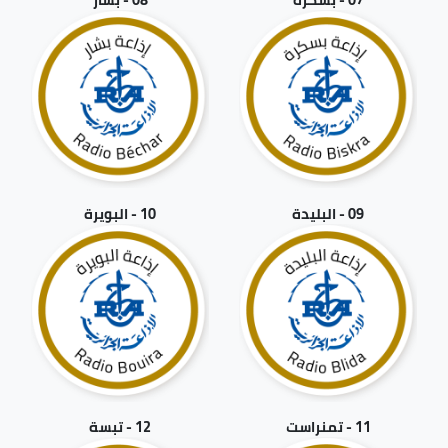
09 - البليدة
10 - البويرة
11 - تمنراست
12 - تبسة