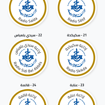
21 - سكيكدة
22 - سيدي بلعباس
23 - عنابة
24 - قالمة