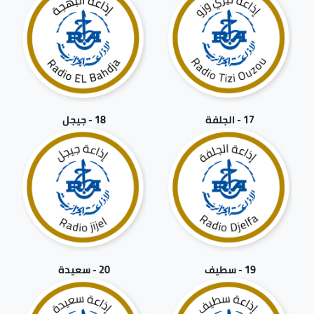
17 - الجلفة
18 - جيجل
19 - سطيف
20 - سعيدة