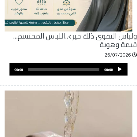
لباس التقوى ذلك خير﴾..اللباس المحتشم...
يمة وهوية
26/07/2026
ملف
Audio
الصوت
00:00
00:00
Player