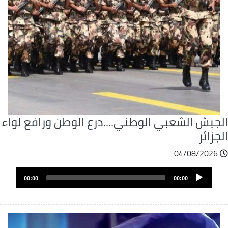
لجيش الشعبي الوطني....درع الوطن ورافع لواء
جزائر
04/08/2026
ملف
Audio
الصوت
00:00
00:00
Player