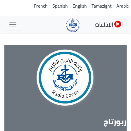
تجاوز
French
Spanish
English
Tamazight
Arabi
إلى
المحتوى
الإذاعات
الرئيسي
ربورتاج