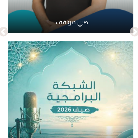
مع الحسنى
هي مواقف
صدى القدوة