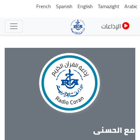
تجاوز
French
Spanish
English
Tamazight
Arabi
إلى
المحتوى
الإذاعات
الرئيسي
مع الحسنى