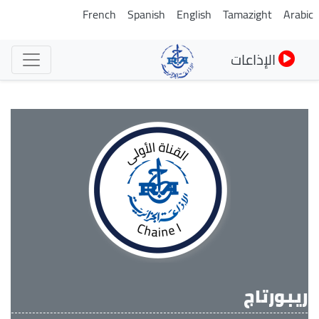
تجاوز
French
Spanish
English
Tamazight
Arabi
إلى
المحتوى
الإذاعات
الرئيسي
ريبورتاج