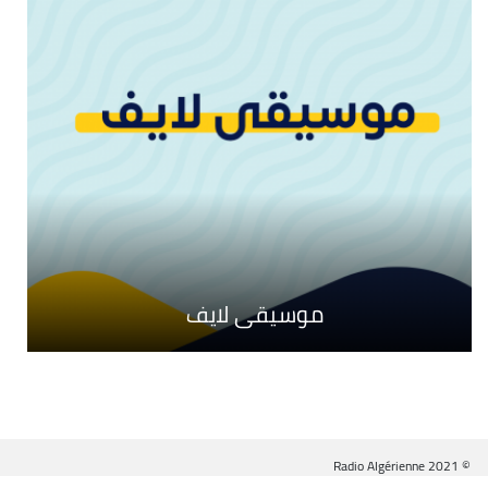
روافد
موسيقى لايف
على شاطئ الأثير
© Radio Algérienne 2021