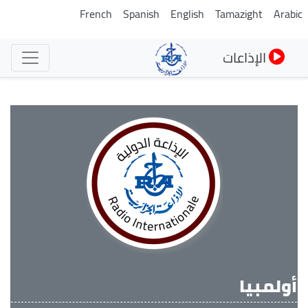
تجاوز
French
Spanish
English
Tamazight
Arabi
إلى
المحتوى
الإذاعات
الرئيسي
أولمبيا