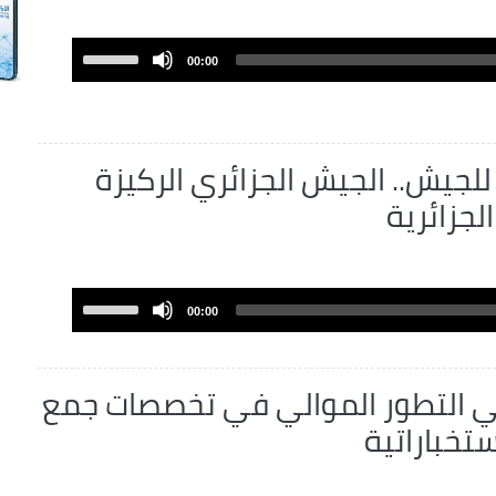
Use
00:00
Up/Down
Arrow
keys
to
للجيش.. الجيش الجزائري الركيزة
increase
لجزائرية
or
decrease
volume.
Use
00:00
Up/Down
Arrow
keys
في التطور الموالي في تخصصات جمع
to
تخباراتية
increase
or
decrease