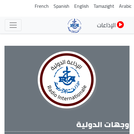
تجاوز
French
Spanish
English
Tamazight
Arabi
إلى
المحتوى
الإذاعات
الرئيسي
وجهات الدولية