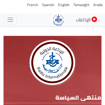
تجاوز
French
Spanish
English
Tamazight
Arabi
إلى
المحتوى
الإذاعات
الرئيسي
منتهى السياسة