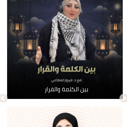
نبض الحواري
بين الكلمة والقرار
جـرائم تأبى النسيان