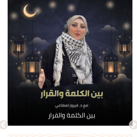
نبض الحواري
بين الكلمة والقرار
جـرائم تأبى النسيان