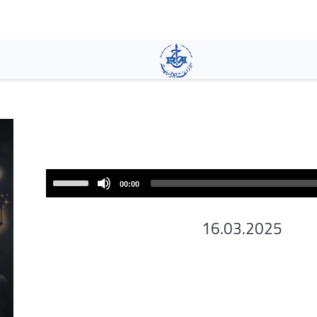
تجاوز
إلى
المحتوى
الرئيسي
Use
00:00
Up/Down
Arrow
16.03.2025
keys
to
increase
or
decrease
volume.