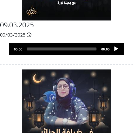
09.03.2025
09/03/2025
Archivo
Audio
de
00:00
00:00
layer
audio