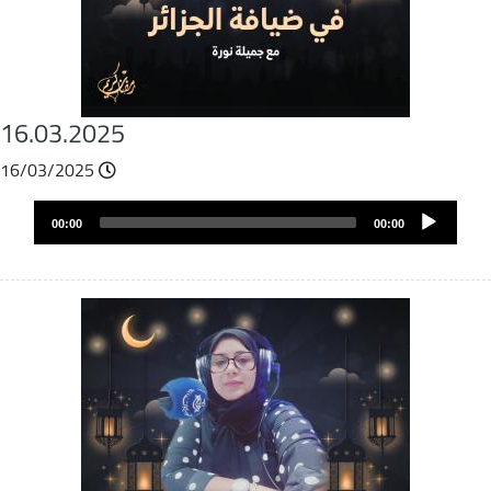
16.03.2025
16/03/2025
Archivo
Audio
de
00:00
00:00
layer
audio