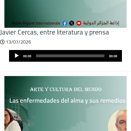
Javier Cercas, entre literatura y prensa
13/07/2026
Archivo
Audio
de
00:00
00:00
Player
audio