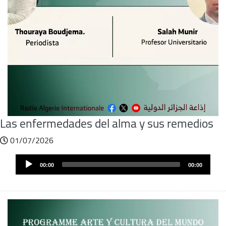
Las enfermedades del alma y sus remedios
01/07/2026
Archivo
Audio
de
00:00
00:00
Player
audio