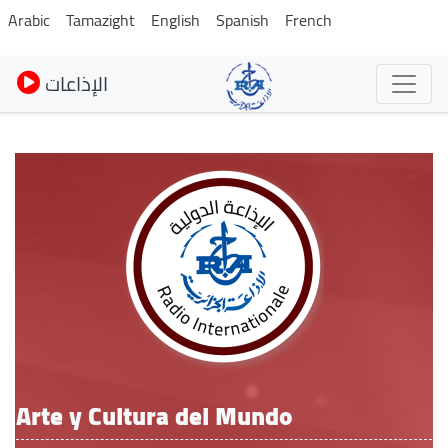
Pasar
Arabic
Tamazight
English
Spanish
French
al
contenido
الإذاعات
principal
Arte y Cultura del Mundo