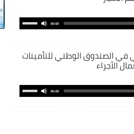
Use
00:00
Up/Down
Arrow
keys
to
 في الصندوق الوطني للتأمينات
increase
مال الأجراء
or
decrease
volume.
Use
00:00
Up/Down
Arrow
keys
to
increase
or