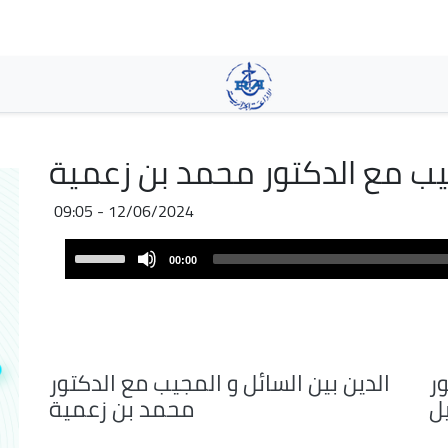
Skip
to
main
content
جيب مع الدكتور محمد بن زعمية
12/06/2024 - 09:05
Audio
Use
00:00
Player
Up/Down
Arrow
keys
to
increase
ور
الدين بين السائل و المجيب مع الدكتور
or
ل
محمد بن زعمية
decrease
volume.