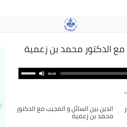
تجاوز
إلى
المحتوى
الرئيسي
ب مع الدكتور محمد بن زعمية
Use
00:00
Up/Down
Arrow
ب
keys
to
increase
ر
الدين بين السائل و المجيب مع الدكتور
or
محمد بن زعمية
decrease
volume.