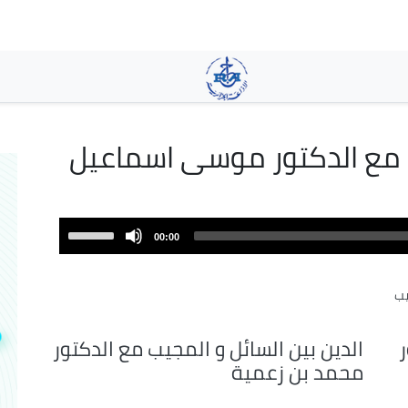
تجاوز
إلى
المحتوى
الرئيسي
ب مع الدكتور موسى اسماعيل
Use
00:00
Up/Down
Arrow
يب
keys
to
increase
ر
الدين بين السائل و المجيب مع الدكتور
or
محمد بن زعمية
decrease
volume.