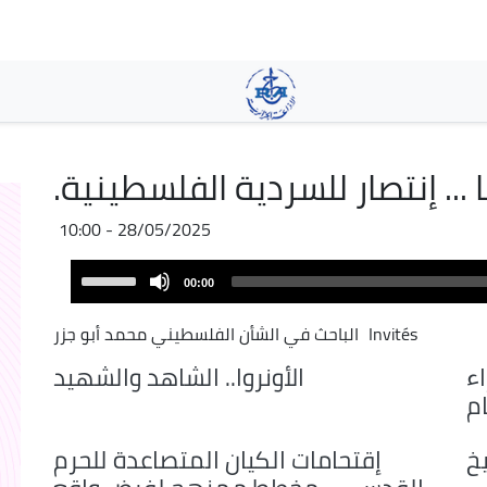
Pasar
al
contenido
principal
.. إنتصار للسردية الفلسطينية.
28/05/2025 - 10:00
Audio
Use
00:00
Player
Up/Down
Arrow
Invités
الباحث في الشأن الفلسطيني محمد أبو جزر
keys
ء
الأونروا.. الشاهد والشهيد
to
ام
increase
or
يخ
إقتحامات الكيان المتصاعدة للحرم
decrease
volume.