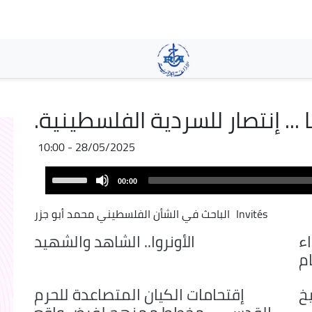
Skip
to
main
content
.. إنتصار للسردية الفلسطينية.
28/05/2025 - 10:00
Audio
Use
00:00
Player
Up/Down
Arrow
Invités
الباحث في الشأن الفلسطيني محمد أبو جزر
keys
ء
الأونروا.. الشاهد والشهيد
to
ام
increase
or
يخ
إقتحامات الكيان المتصاعدة للحرم
decrease
volume.