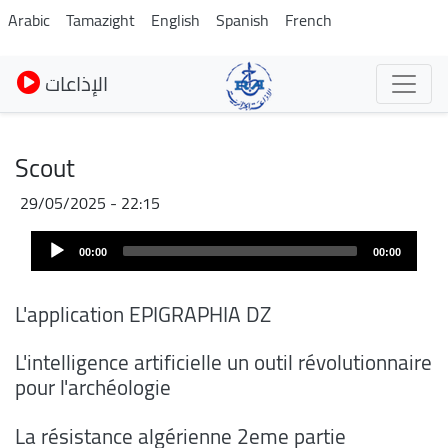
Pasar
Arabic
Tamazight
English
Spanish
French
al
contenido
الإذاعات
principal
Scout
29/05/2025 - 22:15
Archivo
Audio
de
00:00
00:00
Player
audio
L'application EPIGRAPHIA DZ
L'intelligence artificielle un outil révolutionnaire
pour l'archéologie
La résistance algérienne 2eme partie