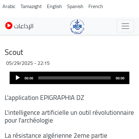
Skip
Arabic
Tamazight
English
Spanish
French
to
main
الإذاعات
content
Scout
05/29/2025 - 22:15
Audio
Audio
file
00:00
00:00
Player
L'application EPIGRAPHIA DZ
L'intelligence artificielle un outil révolutionnaire
pour l'archéologie
La résistance algérienne 2eme partie