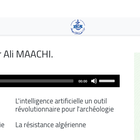
Skip
to
main
content
yr Ali MAACHI.
Use
00:00
Up/Down
Arrow
L'intelligence artificielle un outil
keys
révolutionnaire pour l'archéologie
to
increase
ie
La résistance algérienne
or
decrease
volume.