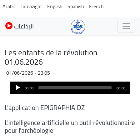
Skip
Arabic
Tamazight
English
Spanish
French
to
main
الإذاعات
content
Les enfants de la révolution
01.06.2026
01/06/2026 - 23:05
Audio
00:00
00:00
Player
L'application EPIGRAPHIA DZ
L'intelligence artificielle un outil révolutionnaire
pour l'archéologie