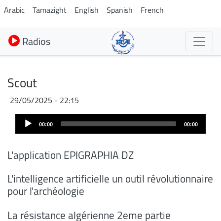
Aller
Arabic
Tamazight
English
Spanish
French
au
contenu
Radios
principal
Scout
29/05/2025 - 22:15
Fichier
Audio
audio
00:00
00:00
Player
L'application EPIGRAPHIA DZ
L'intelligence artificielle un outil révolutionnaire
pour l'archéologie
La résistance algérienne 2eme partie